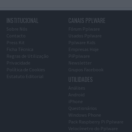
INSTITUCIONAL
CANAIS PPLWARE
Sobre Nós
Fórum Pplware
Contacto
Usados Pplware
Press Kit
Pplware Kids
Ficha Técnica
Empresas Hoje
Regras de Utilização
PiPplware
Privacidade
Newsletter
Política de Cookies
Grupos Facebook
Estatuto Editorial
UTILIDADES
Análises
Android
iPhone
Questionários
Windows Phone
Pack Raspberry Pi Pplware
Velocímetro do Pplware