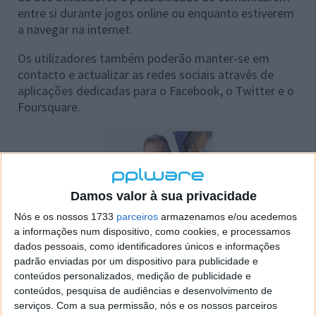
entre si durante jogos online ou enquanto estiverem
a navegar na internet.
Os utilizadores também poderão manter-se em
contacto e actualizar as redes sociais através de
aplicações dedicadas para o Facebook, o Twitter e o
Foursquare.
Damos valor à sua privacidade
Nós e os nossos 1733
parceiros
armazenamos e/ou acedemos
a informações num dispositivo, como cookies, e processamos
dados pessoais, como identificadores únicos e informações
Jim Ryan da Sony
padrão enviadas por um dispositivo para publicidade e
Europe
conteúdos personalizados, medição de publicidade e
conteúdos, pesquisa de audiências e desenvolvimento de
“
Com o gaming social e a conectividade como
serviços.
Com a sua permissão, nós e os nossos parceiros