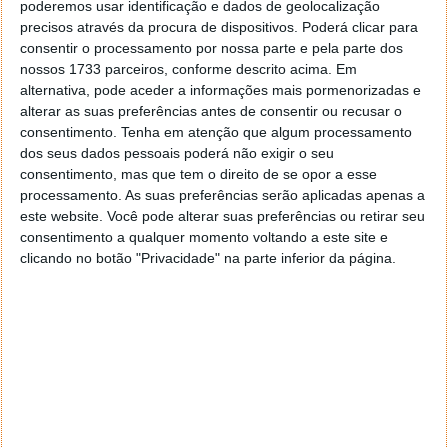
aspectos centrais da PlayStation Vita, é importante
poderemos usar identificação e dados de geolocalização
precisos através da procura de dispositivos. Poderá clicar para
que nos juntemos a um fornecedor de rede líder de
consentir o processamento por nossa parte e pela parte dos
mercado, de forma a assegurar aos jogadores uma
nossos 1733 parceiros, conforme descrito acima. Em
elevada qualidade de experiência 3G.
” – afirma Jim
alternativa, pode aceder a informações mais pormenorizadas e
Ryan, Presidente e CEO da Sony Computer
alterar as suas preferências antes de consentir ou recusar o
Enterntainment Europe. “
A parceria com a Vodafone
consentimento.
Tenha em atenção que algum processamento
irá permitir aos utilizadores da PS Vita estarem
dos seus dados pessoais poderá não exigir o seu
sempre ligados aos amigos, à sua vida e aos jogos
consentimento, mas que tem o direito de se opor a esse
PlayStation, onde quer que estejam.
”
processamento. As suas preferências serão aplicadas apenas a
este website. Você pode alterar suas preferências ou retirar seu
consentimento a qualquer momento voltando a este site e
clicando no botão "Privacidade" na parte inferior da página.
Patrick Chomet da
Vodafone
“
Queremos que os nossos consumidores tenham a
melhor oferta de periféricos e a PS Vita é uma