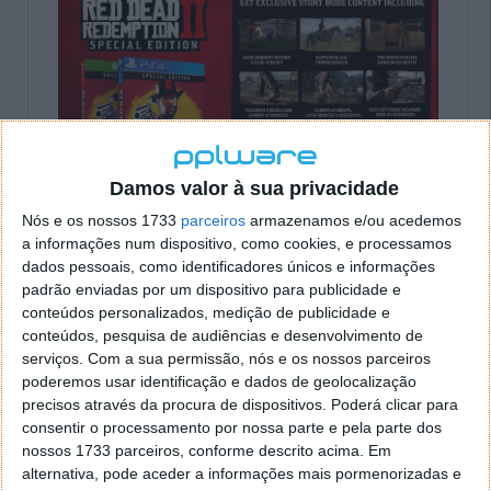
Damos valor à sua privacidade
Nós e os nossos 1733
parceiros
armazenamos e/ou acedemos
a informações num dispositivo, como cookies, e processamos
dados pessoais, como identificadores únicos e informações
padrão enviadas por um dispositivo para publicidade e
conteúdos personalizados, medição de publicidade e
Ultimate Edition
conteúdos, pesquisa de audiências e desenvolvimento de
serviços.
Com a sua permissão, nós e os nossos parceiros
poderemos usar identificação e dados de geolocalização
A Ultimate Edition incluirá todo o conteúdo
precisos através da procura de dispositivos. Poderá clicar para
que a Edição Especial inclui, assim como
consentir o processamento por nossa parte e pela parte dos
algumas novidades:
nossos 1733 parceiros, conforme descrito acima. Em
alternativa, pode aceder a informações mais pormenorizadas e