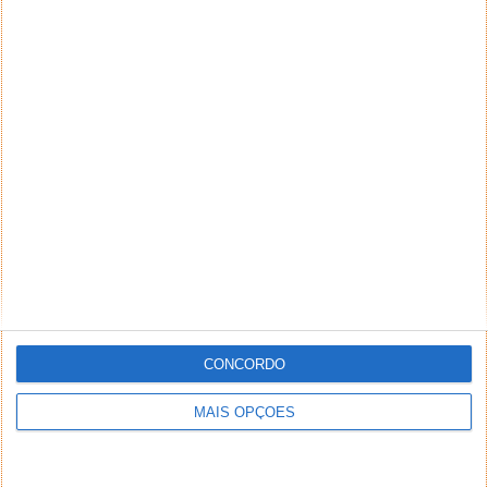
email) também poderão ser excluídos.
PUB
CONCORDO
MAIS OPÇÕES