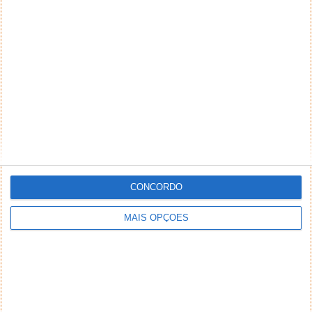
DEIXE UM COMENTÁRIO
Comentário
*
*
Nome
Email
CONCORDO
MAIS OPÇÕES
Notifique-me de novos comentários por e-mail.
Também se pode
inscrever
sem comentar.