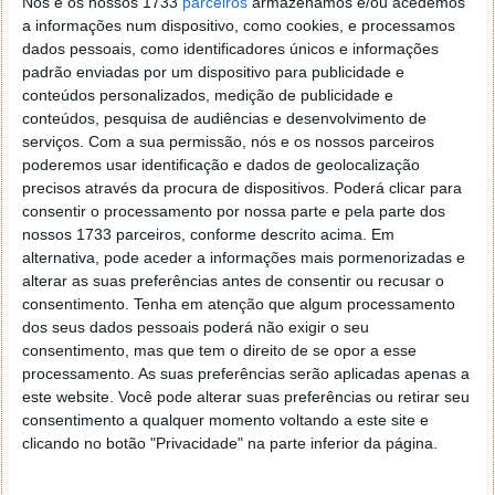
Nós e os nossos 1733
parceiros
armazenamos e/ou acedemos
eletricidade a partir do seu corpo, voar e desaparecer
a informações num dispositivo, como cookies, e processamos
dentro de nuvens de trovoada! Reshiram só poderá
dados pessoais, como identificadores únicos e informações
ser apanhado em Pokémon Black Version enquanto
padrão enviadas por um dispositivo para publicidade e
Zekrom só poderá ser apanhado em Pokémon White
conteúdos personalizados, medição de publicidade e
Version.
conteúdos, pesquisa de audiências e desenvolvimento de
serviços.
Com a sua permissão, nós e os nossos parceiros
poderemos usar identificação e dados de geolocalização
precisos através da procura de dispositivos. Poderá clicar para
consentir o processamento por nossa parte e pela parte dos
nossos 1733 parceiros, conforme descrito acima. Em
alternativa, pode aceder a informações mais pormenorizadas e
alterar as suas preferências antes de consentir ou recusar o
consentimento.
Tenha em atenção que algum processamento
dos seus dados pessoais poderá não exigir o seu
consentimento, mas que tem o direito de se opor a esse
processamento. As suas preferências serão aplicadas apenas a
No início da aventura o jogador vai poder escolher
este website. Você pode alterar suas preferências ou retirar seu
um novo treinador do sexo feminino ou do sexo
consentimento a qualquer momento voltando a este site e
masculino, assim como três novos Pokémon
clicando no botão "Privacidade" na parte inferior da página.
estreantes – um Pokémon do tipo Grass, Snivy, um
Pokémon do tipo Fire, Tepig ou um Pokémon do tipo