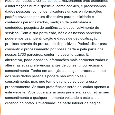
Nós e os nossos 1733
parceiros
armazenamos e/ou acedemos
a informações num dispositivo, como cookies, e processamos
dados pessoais, como identificadores únicos e informações
padrão enviadas por um dispositivo para publicidade e
conteúdos personalizados, medição de publicidade e
conteúdos, pesquisa de audiências e desenvolvimento de
serviços.
Com a sua permissão, nós e os nossos parceiros
poderemos usar identificação e dados de geolocalização
precisos através da procura de dispositivos. Poderá clicar para
consentir o processamento por nossa parte e pela parte dos
nossos 1733 parceiros, conforme descrito acima. Em
alternativa, pode aceder a informações mais pormenorizadas e
alterar as suas preferências antes de consentir ou recusar o
consentimento.
Tenha em atenção que algum processamento
dos seus dados pessoais poderá não exigir o seu
consentimento, mas que tem o direito de se opor a esse
processamento. As suas preferências serão aplicadas apenas a
este website. Você pode alterar suas preferências ou retirar seu
consentimento a qualquer momento voltando a este site e
Este artigo tem mais de um ano
clicando no botão "Privacidade" na parte inferior da página.