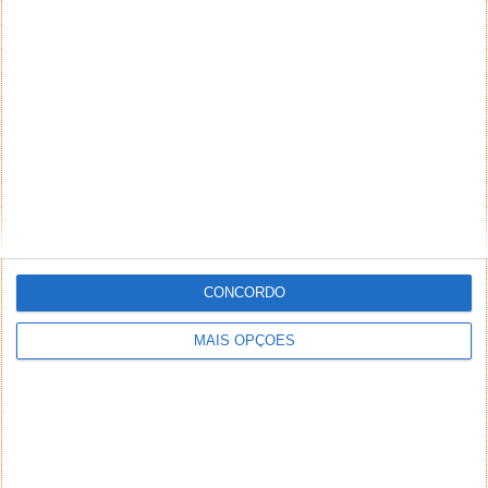
Eu tive todas desde a primeira e mal a 5 sair eu compro
logo sou muito fã da Playstation.
Responder
DEIXE UM COMENTÁRIO
Comentário
CONCORDO
MAIS OPÇÕES
*
*
Nome
Email
Notifique-me de novos comentários por e-mail.