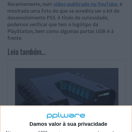
Recentemente, num
vídeo publicado no YouTube
, é
mostrada uma foto do que se acredita ser o kit de
desenvolvimento PS5. A título de curiosidade,
podemos verificar que tem o logótipo da
PlayStation, bem como algumas portas USB-A à
frente.
Leia também...
Damos valor à sua privacidade