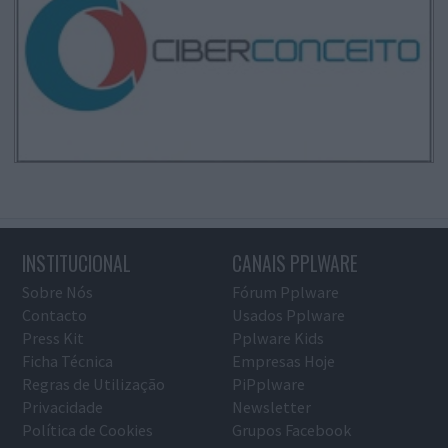
INSTITUCIONAL
CANAIS PPLWARE
Sobre Nós
Fórum Pplware
Contacto
Usados Pplware
Press Kit
Pplware Kids
Ficha Técnica
Empresas Hoje
Regras de Utilização
PiPplware
Privacidade
Newsletter
Política de Cookies
Grupos Facebook