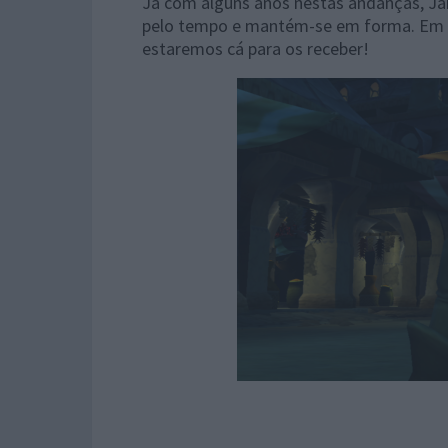
Já com alguns anos nestas andanças, Ja
pelo tempo e mantém-se em forma. Em 2
estaremos cá para os receber!