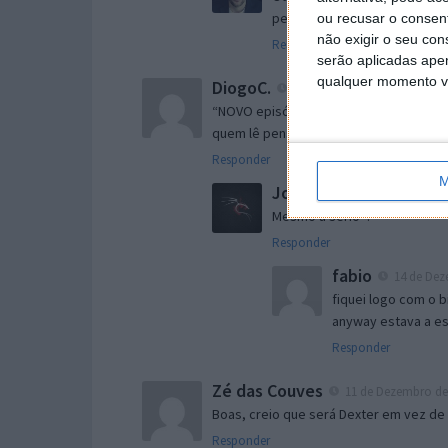
pesquisa vi que estou errad
ou recusar o consen
não exigir o seu co
Responder
serão aplicadas apen
qualquer momento vol
DiogoC.
11 de Dezembro de 2011 às 1
“NOVO episódio”? Aonde é que está o e
quem lê pensa que é um novo jogo da s
Responder
M
Jose
11 de Dezembro de 20
Mesmo a sério -.-
Responder
fabio
14 de Dez
fiquei logo com o 
anyway estava a es
Responder
Zé das Couves
11 de Dezembro de 
Boas, creio que será Dexter em vez de D
Responder