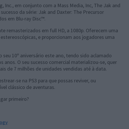
, Inc., em conjunto com a Mass Media, Inc, The Jak and
r sucesso da série:
Jak and Daxter: The Precursor
dos em Blu-ray Disc™.
ente remasterizados em full HD, a 1080p. Oferecem uma
D estereoscópicas, e proporcionam aos jogadores uma
 seu 10º aniversário este ano, tendo sido aclamado
s anos. O seu sucesso comercial materializou-se, quer
ais de 7 milhões de unidades vendidas até à data.
estrear-se na PS3 para que possas reviver, ou
vel clássico de aventuras.
jogar primeiro?
logy