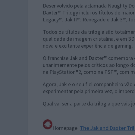
Desenvolvido pela aclamada Naughty Dog
Daxter™ Trilogy inclui os títulos de maio
Legacy™
,
Jak II™: Renegade
e
Jak 3™,
to
Todos os títulos da trilogia são totalm
qualidade de imagem cristalina, e em 3
nova e excitante experiência de gaming.
O franchise Jak and Daxter™ comemora o
unanimemente pelos críticos ao longo do
na PlayStation®2, como na PSP
™
, com m
Agora, Jak e o seu fiel companheiro vão 
experimentar pela primeira vez, o imperdí
Qual vai ser a parte da trilogia que vais 
Homepage:
The Jak and Daxter Tri