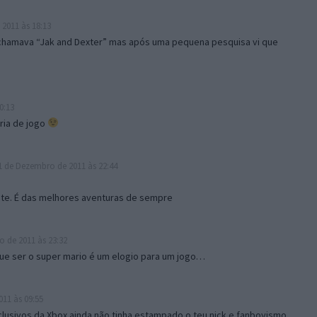
2011 às 18:13
e chamava “Jak and Dexter” mas após uma pequena pesquisa vi que
0:13
aria de jogo
 de Dezembro de 2011 às 22:44
ste. É das melhores aventuras de sempre
 de 2011 às 23:32
que ser o super mario é um elogio para um jogo…
11 às 09:55
lusivos da Xbox ainda não tinha estampado o teu nick e fanboyismo,