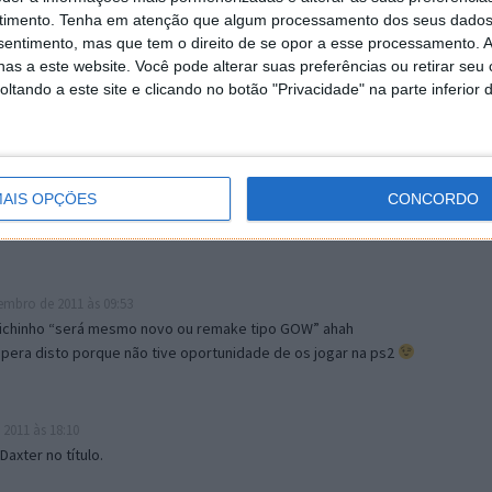
o, peço desculpa
timento.
Tenha em atenção que algum processamento dos seus dados
nsentimento, mas que tem o direito de se opor a esse processamento. A
as a este website. Você pode alterar suas preferências ou retirar seu
tando a este site e clicando no botão "Privacidade" na parte inferior 
7:59
pisódio NOVO? São tudo remakes… Título que induz a erro, pois
érie, e não é nada disso…
AIS OPÇÕES
CONCORDO
11 às 20:16
embro de 2011 às 09:53
bichinho “será mesmo novo ou remake tipo GOW” ahah
pera disto porque não tive oportunidade de os jogar na ps2
2011 às 18:10
axter no título.