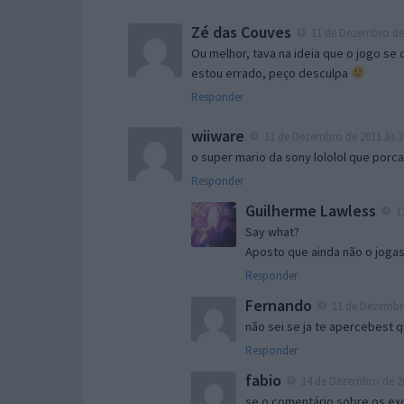
Zé das Couves
11 de Dezembro de 
Ou melhor, tava na ideia que o jogo s
estou errado, peço desculpa
Responder
wiiware
11 de Dezembro de 2011 às 2
o super mario da sony lololol que porc
Responder
Guilherme Lawless
11
Say what?
Aposto que ainda não o joga
Responder
Fernando
11 de Dezembro
não sei se ja te apercebest 
Responder
fabio
14 de Dezembro de 20
se o comentário sobre os exc