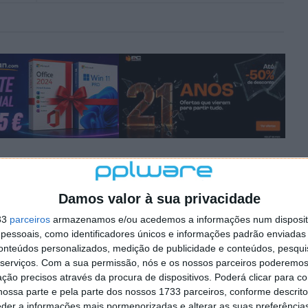
Damos valor à sua privacidade
33
parceiros
armazenamos e/ou acedemos a informações num dispositi
essoais, como identificadores únicos e informações padrão enviadas 
 Jack
conteúdos personalizados, medição de publicidade e conteúdos, pesqui
serviços.
Com a sua permissão, nós e os nossos parceiros poderemos 
ção precisos através da procura de dispositivos. Poderá clicar para co
às 17:22
ossa parte e pela parte dos nossos 1733 parceiros, conforme descrit
e o jogo se chamava “jack and daxter” mas após uma pequena
eder a informações mais pormenorizadas e alterar as suas preferência