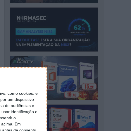
vo, como cookies, e
por um dispositivo
sa de audiências e
usar identificação e
nsentir o
o acima. Em
s antes de consentir