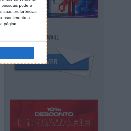
 pessoais poderá
s suas preferências
 consentimento a
da página.
NEWSLETTER PPLWARE