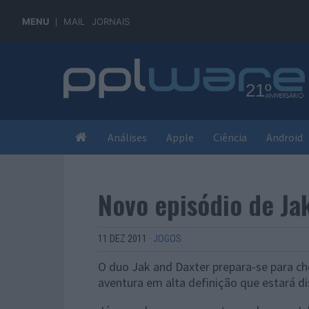
MENU
MAIL
JORNAIS
Análises
Apple
Ciência
Android
Novo episódio de Ja
11 DEZ 2011
·
JOGOS
O duo
Jak and Daxter prepara-se para ch
aventura em alta definição que estará dis