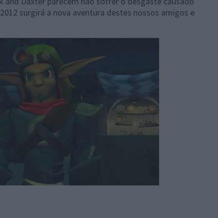
k and Daxter parecem não sofrer o desgaste causado
012 surgirá a nova aventura destes nossos amigos e