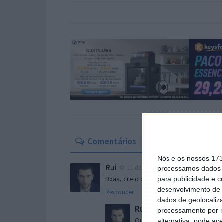
Comentários
11
Nós e os nossos 17
Rui
11 de Dezembro de 2011 às 17:20
processamos dados p
Boas, creio que falta um C no título em
para publicidade e 
desenvolvimento de 
Responder
dados de geolocaliza
Rui
11 de Dezembro de 2011 
processamento por n
Ou melhor, tava na ideia qu
alternativa, pode ac