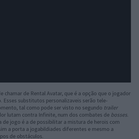
de chamar de Rental Avatar, que é a opção que o jogador
 Esses substitutos personalizaveis serão tele-
omento, tal como pode ser visto no segundo
trailer
dor lutam contra Infinite, num dos combates de
bosses
.
de jogo é a de possibilitar a mistura de herois com
sim a porta a jogabildiades diferentes e mesmo a
ipos de obstáculos.