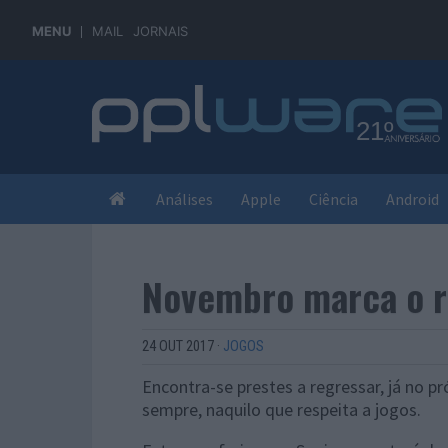
MENU
MAIL
JORNAIS
Análises
Apple
Ciência
Android
Novembro marca o r
24 OUT 2017
·
JOGOS
Encontra-se prestes a regressar, já no
sempre, naquilo que respeita a jogos.