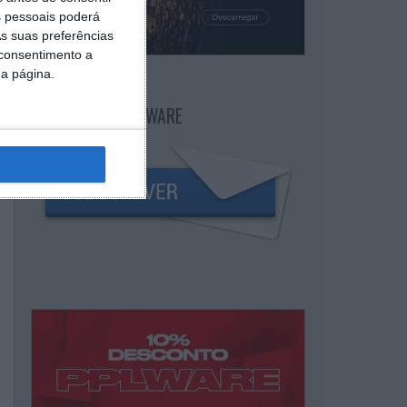
 pessoais poderá
s suas preferências
 consentimento a
da página.
NEWSLETTER PPLWARE