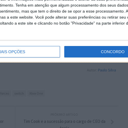
ro para PlayStation 4, Xbox One, PC e Nintendo Switch.
timento.
Tenha em atenção que algum processamento dos seus dados
nsentimento, mas que tem o direito de se opor a esse processamento. A
as a este website. Você pode alterar suas preferências ou retirar seu
tando a este site e clicando no botão "Privacidade" na parte inferior 
 artigo tem mais de um ano
AIS OPÇÕES
CONCORDO
plware no Google Notícias
Autor:
Paulo Silva
 forces
switch
Xbox One
PRÓXIMO ARTIGO
or
Tim Cook e a sucessão para o cargo de CEO da