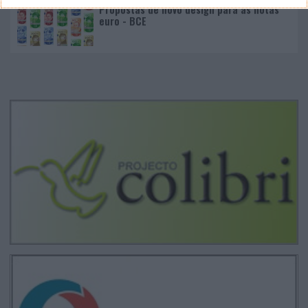
Propostas de novo design para as notas
euro - BCE