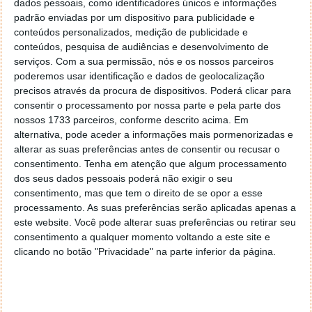
dados pessoais, como identificadores únicos e informações
padrão enviadas por um dispositivo para publicidade e
conteúdos personalizados, medição de publicidade e
conteúdos, pesquisa de audiências e desenvolvimento de
serviços.
Com a sua permissão, nós e os nossos parceiros
poderemos usar identificação e dados de geolocalização
Em relação a Star Wars Battlefront II, as micro
precisos através da procura de dispositivos. Poderá clicar para
transações ainda não voltaram a ser ativadas no
consentir o processamento por nossa parte e pela parte dos
jogo, deixando no ar a dúvida se chegarão a
nossos 1733 parceiros, conforme descrito acima. Em
regressar e em que moldes. Muito se tem falado
alternativa, pode aceder a informações mais pormenorizadas e
sobre o seu regresso sob a forma de melhorias
alterar as suas preferências antes de consentir ou recusar o
meramente decorativas ou estéticas (por exemplo,
consentimento.
Tenha em atenção que algum processamento
um sabre de luz dourado para Kylo Ren ou um X-Wing
dos seus dados pessoais poderá não exigir o seu
violeta para Poe Dameron) mas a verdade é que
consentimento, mas que tem o direito de se opor a esse
processamento. As suas preferências serão aplicadas apenas a
ainda se encontra sob o nevoeiro da incerteza. Uma
este website. Você pode alterar suas preferências ou retirar seu
coisa é certa: com o novo sistema de DLCs revelado
consentimento a qualquer momento voltando a este site e
ainda no ano passado pela EA e com este retrocesso
clicando no botão "Privacidade" na parte inferior da página.
nas micro transações, a empresa poderá ter de
reavaliar alguns conceitos do jogo para manter o seu
financiamento.