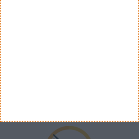
QUESTÃO SEMANAL
Concorda com a renovação das notas de euro?
Sim
Não
Ver Resultados
Arquivo de Questões
PUB
VELOCÍMETRO PPLWARE