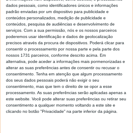
dados pessoais, como identificadores únicos e informações
padrão enviadas por um dispositivo para publicidade e
conteúdos personalizados, medição de publicidade e
conteúdos, pesquisa de audiências e desenvolvimento de
serviços.
Com a sua permissão, nós e os nossos parceiros
poderemos usar identificação e dados de geolocalização
precisos através da procura de dispositivos. Poderá clicar para
consentir o processamento por nossa parte e pela parte dos
3. OLO
nossos 1731 parceiros, conforme descrito acima. Em
alternativa, pode aceder a informações mais pormenorizadas e
OLO parte do mesmo pressuposto que a app
alterar as suas preferências antes de consentir ou recusar o
anterior: jogar com amigos, mas é paga. O objetivo é
consentimento.
Tenha em atenção que algum processamento
jogar com alguém, seja no mesmo smartphone, seja
dos seus dados pessoais poderá não exigir o seu
online. Este é um jogo de "tabuleiro" onde é
consentimento, mas que tem o direito de se opor a esse
necessária alguma estratégia, para todas as idades,
processamento. As suas preferências serão aplicadas apenas a
podendo agregar até 4 jogadores. Este jogo ocupa
este website. Você pode alterar suas preferências ou retirar seu
21,76 MB e um preço de 1,79€.
consentimento a qualquer momento voltando a este site e
clicando no botão "Privacidade" na parte inferior da página.