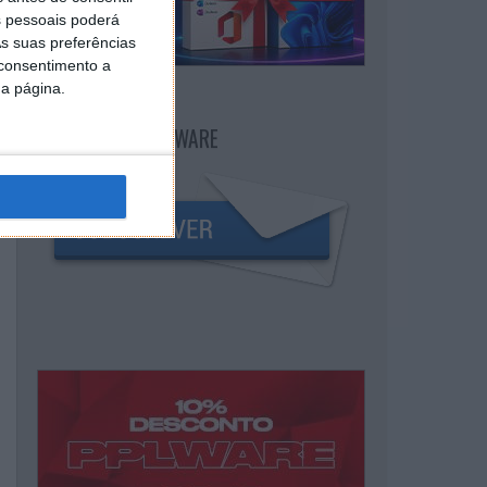
 pessoais poderá
s suas preferências
 consentimento a
da página.
NEWSLETTER PPLWARE