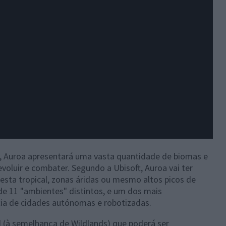
o, Auroa apresentará uma vasta quantidade de biomas e
oluir e combater. Segundo a Ubisoft, Auroa vai ter
esta tropical, zonas áridas ou mesmo altos picos de
e 11 "ambientes" distintos, e um dos mais
cia de cidades autónomas e robotizadas.
(à semelhança de Wildlands) que poderá ser