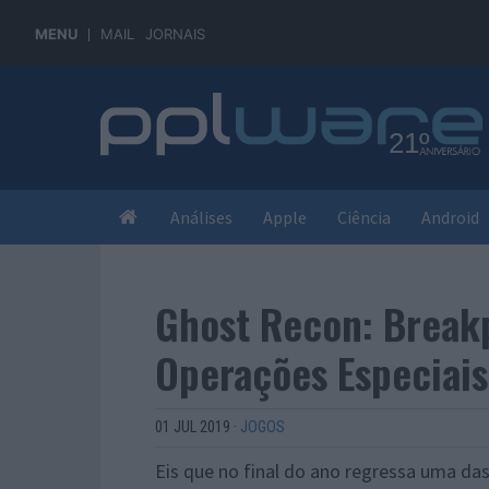
MENU
MAIL
JORNAIS
Análises
Apple
Ciência
Android
Ghost Recon: Breakp
Operações Especiais
01 JUL 2019
·
JOGOS
Eis que no final do ano regressa uma das