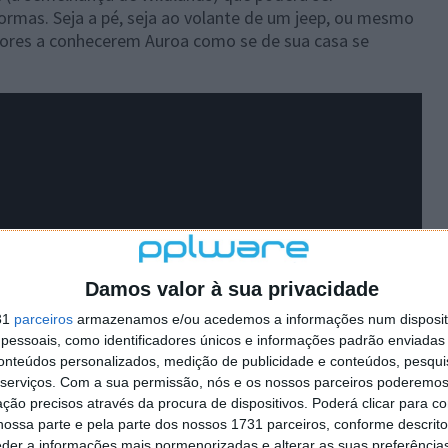
ormas. Seja a pé, seja ao volante de um jeep, ou mesmo
adores a conhecerem Auroa como se de sua casa se
Damos valor à sua privacidade
31
parceiros
armazenamos e/ou acedemos a informações num dispositi
essoais, como identificadores únicos e informações padrão enviadas 
conteúdos personalizados, medição de publicidade e conteúdos, pesqui
serviços.
Com a sua permissão, nós e os nossos parceiros poderemos 
ção precisos através da procura de dispositivos. Poderá clicar para co
ossa parte e pela parte dos nossos 1731 parceiros, conforme descrit
eder a informações mais pormenorizadas e alterar as suas preferência