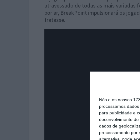
atravessado de todas as mais variadas f
por ar, BreakPoint impulsionará os jog
tratasse.
Nós e os nossos 17
processamos dados p
para publicidade e 
desenvolvimento de 
dados de geolocaliza
processamento por n
alternativa, pode ac