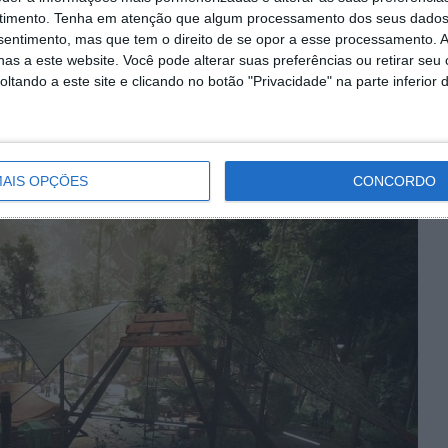
timento.
Tenha em atenção que algum processamento dos seus dados
nsentimento, mas que tem o direito de se opor a esse processamento. A
as a este website. Você pode alterar suas preferências ou retirar seu
por exemplo, irá ser muito virado para o multiplayer,
tando a este site e clicando no botão "Privacidade" na parte inferior 
ue permitirá a jogadores se ligarem às sessões de
ualquer forma, o mundo de BreakPoint pode ser
igência de multiplayer. Em abono da verdade, não será
ais empolgante de percorrer com amigos do que sozinho.
AIS OPÇÕES
CONCORDO