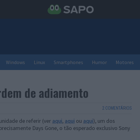
Windows
Linux
Smartphones
Humor
Motores
rdem de adiamento
2 COMENTÁRIOS
nidade de referir (ver
aqui
,
aqui
ou
aqui
), um dos
 precisamente Days Gone, o tão esperado exclusivo Sony