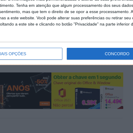
timento.
Tenha em atenção que algum processamento dos seus dados
nsentimento, mas que tem o direito de se opor a esse processamento. A
as a este website. Você pode alterar suas preferências ou retirar seu
tando a este site e clicando no botão "Privacidade" na parte inferior 
PRÓXIMO ARTIGO
suas
Windows Phone Internals: Ferramenta de root
do Windows Mobile é agora open-source
AIS OPÇÕES
CONCORDO