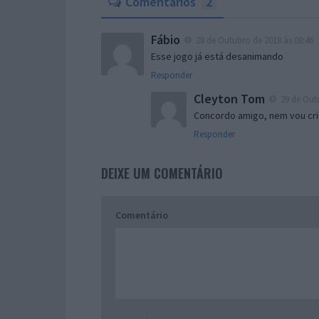
Comentários
2
Fábio
28 de Outubro de 2018 às 08:46
Esse jogo já está desanimando
Responder
Cleyton Tom
29 de Outu
Concordo amigo, nem vou cria
Responder
DEIXE UM COMENTÁRIO
Comentário