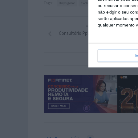
Tags:
days gone
exclusivo
Playstation 4
ou recusar o consen
não exigir o seu co
serão aplicadas apen
qualquer momento vol
ARTIGO ANTERIOR
Consultório Pplware – Esclareça aqui as 
dúvidas
M