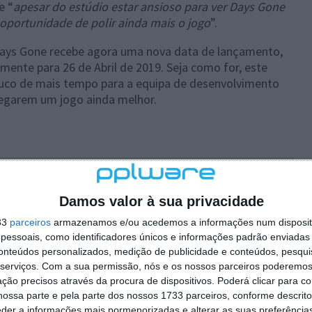
e “
apesar do estúdio estar ansioso para ver Days Gone
 oportunidade de polir ainda mais o jogo
”.
 Days Gone recebe agora uma nova data de lançamento,
mente para 26 de Abril de 2019. Seja como for, este
uco de mais tempo para a equipa de desenvolvimento
regarem um jogo ainda melhor.
 artigo tem mais de um ano
Damos valor à sua privacidade
plware no Google Notícias
33
parceiros
armazenamos e/ou acedemos a informações num dispositi
essoais, como identificadores únicos e informações padrão enviadas 
conteúdos personalizados, medição de publicidade e conteúdos, pesqui
Autor:
Paulo Silva
serviços.
Com a sua permissão, nós e os nossos parceiros poderemos 
ção precisos através da procura de dispositivos. Poderá clicar para co
ossa parte e pela parte dos nossos 1733 parceiros, conforme descrit
eder a informações mais pormenorizadas e alterar as suas preferência