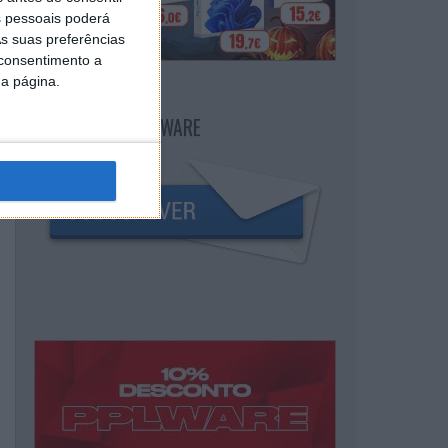
 pessoais poderá
s suas preferências
 consentimento a
da página.
NEWSLETTER PPLWARE