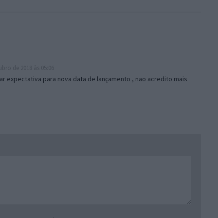
bro de 2018 às 05:06
r expectativa para nova data de lançamento , nao acredito mais