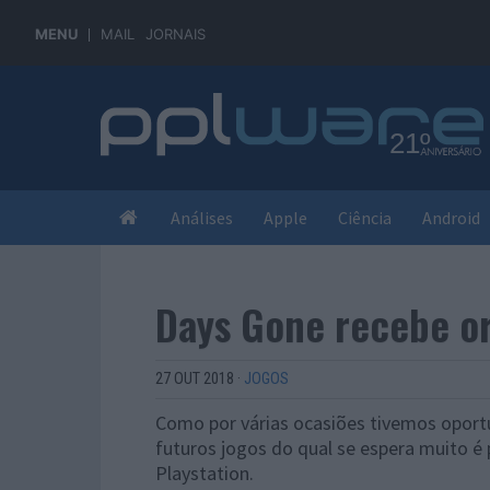
MENU
MAIL
JORNAIS
Análises
Apple
Ciência
Android
Days Gone recebe o
27 OUT 2018
·
JOGOS
Como por várias ocasiões tivemos oportu
futuros jogos do qual se espera muito é
Playstation.