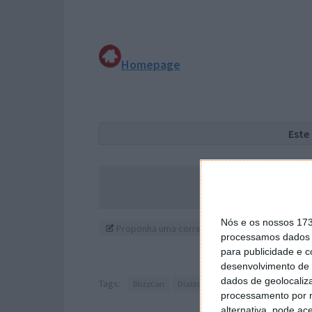
Homepage
Este
Acompanhe o P
Nós e os nossos 17
Proponha uma correção, faça uma sugestão
processamos dados p
para publicidade e 
desenvolvimento de 
dados de geolocaliza
Tags:
BlizzCon
Diablo
StarCraft
World of Warcra
processamento por n
alternativa, pode ac