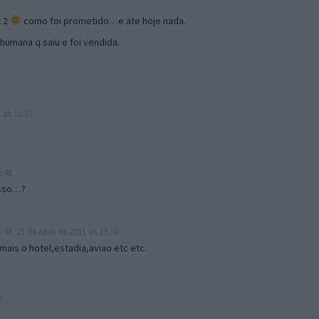
t 2
como foi prometido…e ate hoje nada.
humana q saiu e foi vendida.
 às 16:27
6:48
isso…?
a
21 de Abril de 2011 às 19:18
mais o hotel,estadia,aviao etc etc.
2