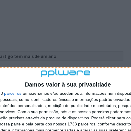
 artigo tem mais de um ano
plware no Google Notícias
Damos valor à sua privacidade
33
parceiros
armazenamos e/ou acedemos a informações num dispositi
Autor:
Paulo Silva
essoais, como identificadores únicos e informações padrão enviadas 
conteúdos personalizados, medição de publicidade e conteúdos, pesqui
serviços.
Com a sua permissão, nós e os nossos parceiros poderemos 
ção precisos através da procura de dispositivos. Poderá clicar para co
ft
ossa parte e pela parte dos nossos 1733 parceiros, conforme descrit
eder a informações mais pormenorizadas e alterar as suas preferência