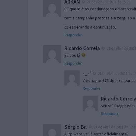
ARKAN
21 de Abril de 2011 às 15:23
Eu quero é as continuaçoes de starcraf
tem a campanha protoss e a zerg, so a 
to esperando a continuação.
Responder
Ricardo Correia
21 de Abril de 2011
Eu vou lá
Responder
-_-'
21 de Abril de 2011 às 1
Vais pagar 175 dólares para 
Responder
Ricardo Correi
sim vou pagar isso 
Responder
Sérgio Br.
21 de Abril de 2011 às 18:1
A Pplware vai lá estar oficialmente?