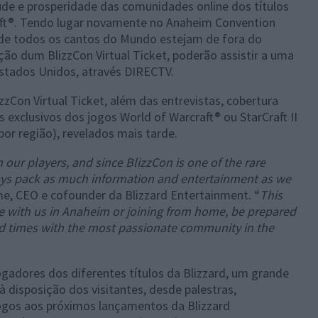
úde e prosperidade das comunidades online dos títulos
Craft®. Tendo lugar novamente no Anaheim Convention
s de todos os cantos do Mundo estejam de fora do
ção dum BlizzCon Virtual Ticket, poderão assistir a uma
Estados Unidos, através DIRECTV.
zCon Virtual Ticket, além das entrevistas, cobertura
s exclusivos dos jogos World of Warcraft® ou StarCraft II
por região), revelados mais tarde.
 our players, and since BlizzCon is one of the rare
ways pack as much information and entertainment as we
e, CEO e cofounder da Blizzard Entertainment. “
This
're with us in Anaheim or joining from home, be prepared
od times with the most passionate community in the
gadores dos diferentes títulos da Blizzard, um grande
disposição dos visitantes, desde palestras,
jogos aos próximos lançamentos da Blizzard