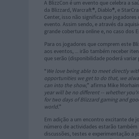
A BlizzCon é um evento que celebra a sa
da Blizzard, Warcraft®, Diablo®, e Star
Center, isso não significa que jogadore
evento. Assim sendo, e através da aquisi
grande cobertura online e, no caso dos 
Para os jogadores que comprem este Bliz
aos eventos, ... irão também receber iten
que serão (disponibilidade poderá variar 
“
We love being able to meet directly with
opportunities we get to do that, we al
can into the show,
” afirma Mike Morhaim
year will be no different -- whether you
for two days of Blizzard gaming and go
world.
”
Em adição a um encontro excitante de jo
número de actividades estarão também à 
discussões, testes e experimentação a 