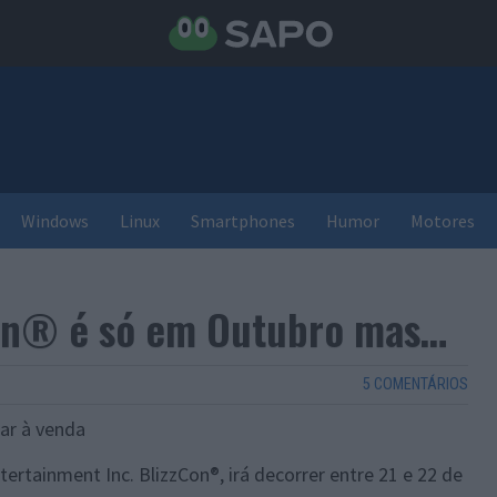
Windows
Linux
Smartphones
Humor
Motores
Con® é só em Outubro mas…
5 COMENTÁRIOS
car à venda
tertainment Inc. BlizzCon®, irá decorrer entre 21 e 22 de