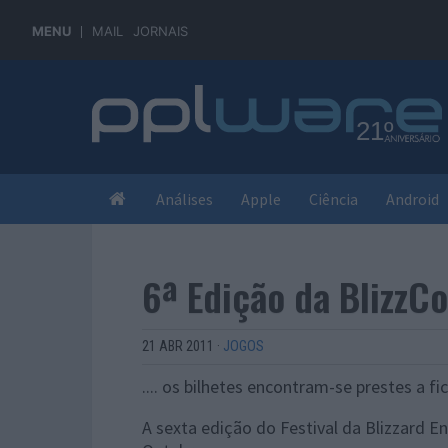
MENU
MAIL
JORNAIS
Análises
Apple
Ciência
Android
6ª Edição da Blizz
21 ABR 2011
·
JOGOS
.... os bilhetes encontram-se prestes a fi
A sexta edição do Festival da Blizzard En