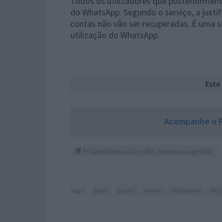
Todos os utilizadores que posteriorme
do WhatsApp. Segundo o serviço, a justi
contas não vão ser recuperadas. É uma s
utilização do WhatsApp.
Este
Acompanhe o P
Proponha uma correção, faça uma sugestão
Tags:
banir
grupos
nomes
utilizadores
Wha