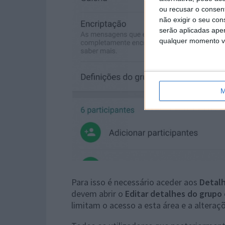
ou recusar o consen
não exigir o seu co
serão aplicadas apen
qualquer momento vol
M
Para isso é necessário aceder aos
Detalh
devem abrir o
Editar detalhes do grupo
limitam o acesso a esta área e a alteraç