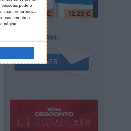
 pessoais poderá
s suas preferências
 consentimento a
da página.
NEWSLETTER PPLWARE