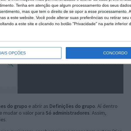
timento.
Tenha em atenção que algum processamento dos seus dados
nsentimento, mas que tem o direito de se opor a esse processamento. A
as a este website. Você pode alterar suas preferências ou retirar seu
tando a este site e clicando no botão "Privacidade" na parte inferior 
AIS OPÇÕES
CONCORDO
es do grupo
e abrir as
Definições do grupo
. Aí dentro
e mudar o valor para
Só administradores
. Assim,
ões.