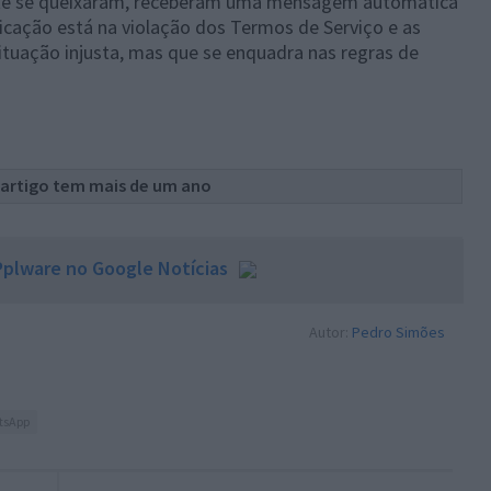
nte se queixaram, receberam uma mensagem automática
ficação está na violação dos Termos de Serviço e as
ituação injusta, mas que se enquadra nas regras de
 artigo tem mais de um ano
plware no Google Notícias
Autor:
Pedro Simões
tsApp