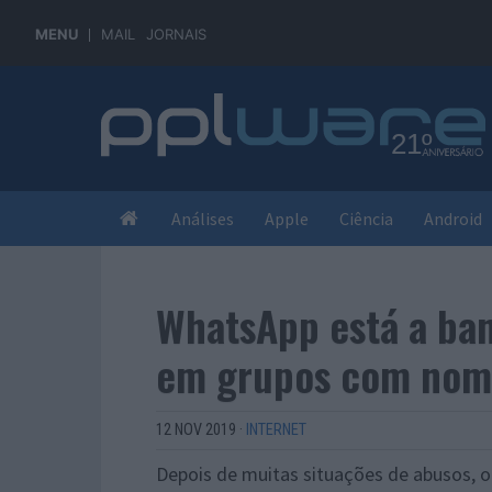
MENU
MAIL
JORNAIS
Análises
Apple
Ciência
Android
WhatsApp está a ban
em grupos com nom
12 NOV 2019
·
INTERNET
Depois de muitas situações de abusos, 