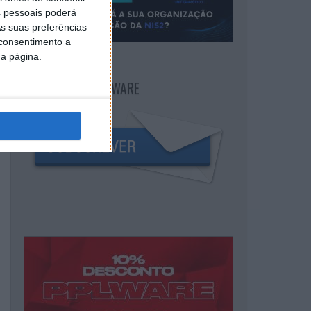
 pessoais poderá
s suas preferências
 consentimento a
da página.
NEWSLETTER PPLWARE