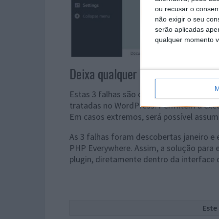
ou recusar o consen
não exigir o seu co
serão aplicadas apen
qualquer momento vol
Deixa qualquer site vulnerável
M
Estas 3 falhas são classificadas como d
tratadas no WordPress. Permitem a execu
Em casos extremos, será possível assumi
As 3 falhas foram descobertas janeiro e
PHP Everywhere. Assim, a solução para e
plugin, diretamente dentro da interface
Este