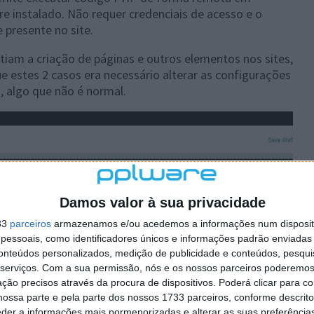
e instalado. Não requer credenciais de acesso e o
presente no site.
tiam a criação de páginas e outros elementos nos sites,
e estes 2 casos era necessário alterar as configurações
 algo que não é normal.
Damos valor à sua privacidade
33
parceiros
armazenamos e/ou acedemos a informações num dispositi
essoais, como identificadores únicos e informações padrão enviadas 
conteúdos personalizados, medição de publicidade e conteúdos, pesqui
serviços.
Com a sua permissão, nós e os nossos parceiros poderemos 
ção precisos através da procura de dispositivos. Poderá clicar para co
ossa parte e pela parte dos nossos 1733 parceiros, conforme descrit
eder a informações mais pormenorizadas e alterar as suas preferência