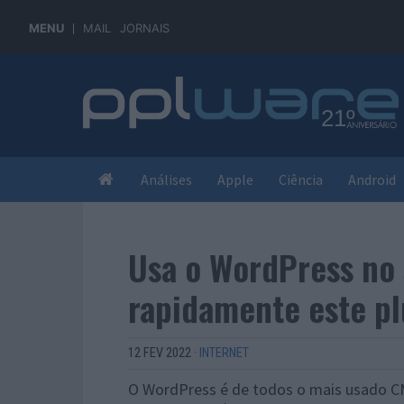
MENU
MAIL
JORNAIS
Análises
Apple
Ciência
Android
Usa o WordPress no 
rapidamente este pl
12 FEV 2022
·
INTERNET
O WordPress é de todos o mais usado CMS