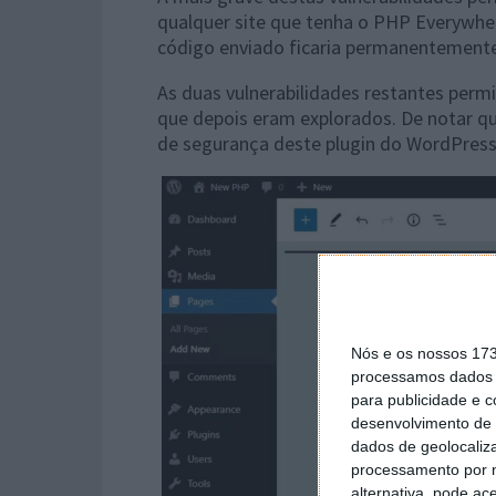
qualquer site que tenha o PHP Everywher
código enviado ficaria permanentemente 
As duas vulnerabilidades restantes permi
que depois eram explorados. De notar qu
de segurança deste plugin do WordPress,
Nós e os nossos 17
processamos dados p
para publicidade e 
desenvolvimento de 
dados de geolocaliza
processamento por n
alternativa, pode ac