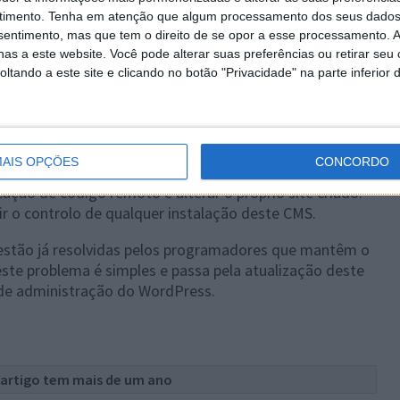
timento.
Tenha em atenção que algum processamento dos seus dados
nsentimento, mas que tem o direito de se opor a esse processamento. A
as a este website. Você pode alterar suas preferências ou retirar seu
tando a este site e clicando no botão "Privacidade" na parte inferior 
AIS OPÇÕES
CONCORDO
e elevada criticidade, pelo que devem ser rapidamente
ção de código remoto e alterar o próprio site criado.
r o controlo de qualquer instalação deste CMS.
 estão já resolvidas pelos programadores que mantêm o
ste problema é simples e passa pela atualização deste
 de administração do WordPress.
 artigo tem mais de um ano