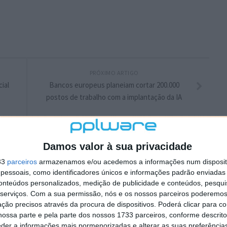
PRÓXIMO ARTIGO
ial
Bancos europeus planeiam cortar 200.000
postos de trabalho com a implantação da IA
Damos valor à sua privacidade
33
parceiros
armazenamos e/ou acedemos a informações num dispositi
essoais, como identificadores únicos e informações padrão enviadas 
conteúdos personalizados, medição de publicidade e conteúdos, pesqui
serviços.
Com a sua permissão, nós e os nossos parceiros poderemos 
ção precisos através da procura de dispositivos. Poderá clicar para co
ossa parte e pela parte dos nossos 1733 parceiros, conforme descrit
eder a informações mais pormenorizadas e alterar as suas preferência