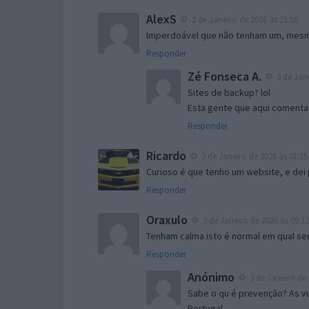
AlexS
2 de Janeiro de 2026 às 21:50
Imperdoável que não tenham um, mesmo
Responder
Zé Fonseca A.
3 de Jane
Sites de backup? lol
Esta gente que aqui comenta
Responder
Ricardo
3 de Janeiro de 2026 às 01:15
Curioso é que tenho um website, e dei
Responder
Oraxulo
3 de Janeiro de 2026 às 09:12
Tenham calma isto é normal em qual s
Responder
Anónimo
3 de Janeiro de 
Sabe o qu é prevenção? As vul
Portugal