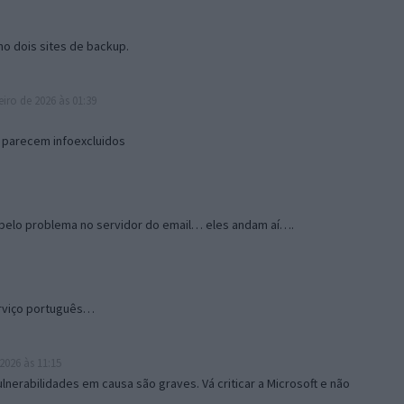
 dois sites de backup.
iro de 2026 às 01:39
 parecem infoexcluidos
 pelo problema no servidor do email… eles andam aí….
erviço português…
2026 às 11:15
nerabilidades em causa são graves. Vá criticar a Microsoft e não