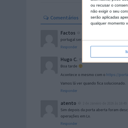
ou recusar o consen
não exigir o seu co
Comentários
9
serão aplicadas apen
qualquer momento vol
Factos
2 de Janeiro de 2026 às 15:32
portugal será sempre portugal
Responder
M
Hugo C.
2 de Janeiro de 2026 às 16:04
Boa tarde
Acontece o mesmo com o
https://port
Vamos lá ver quando fica solucionado.
Responder
atento
2 de Janeiro de 2026 às 16:49
Sim depois da porta aberta foram desco
operações em Lx.
Responder