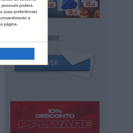
 pessoais poderá
s suas preferências
 consentimento a
da página.
NEWSLETTER PPLWARE