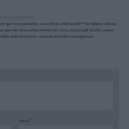
aneiro de 2026 às 09:31
e que isso passa-lhe, vou criticar a Microsoft??? No mínimo ridículo
rar que não tem conhecimento de causa, do porquê destas coisas
redita tudo tem haver com más decisões portuguesas…
*
Email