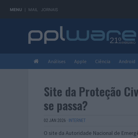
MENU
MAIL
JORNAIS
Análises
Apple
Ciência
Android
Site da Proteção Civ
se passa?
02 JAN 2026
·
INTERNET
O site da Autoridade Nacional de Emergên