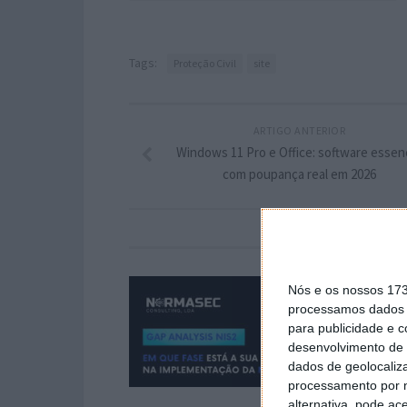
Tags:
Proteção Civil
site
ARTIGO ANTERIOR
Windows 11 Pro e Office: software essenc
com poupança real em 2026
Nós e os nossos 17
processamos dados p
para publicidade e 
desenvolvimento de 
dados de geolocaliza
processamento por n
alternativa, pode ac