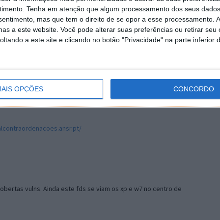
timento.
Tenha em atenção que algum processamento dos seus dados
nsentimento, mas que tem o direito de se opor a esse processamento. A
as a este website. Você pode alterar suas preferências ou retirar seu
tando a este site e clicando no botão "Privacidade" na parte inferior 
AIS OPÇÕES
CONCORDO
alcontraordenacoes.ansr.pt/
bertas vulns. Ainda este fds se viam os xp e w7 no centro de