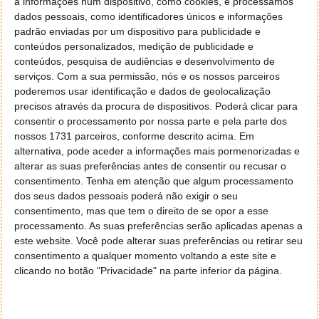
a informações num dispositivo, como cookies, e processamos
dados pessoais, como identificadores únicos e informações
Num qualquer computador, a aplicação é
padrão enviadas por um dispositivo para publicidade e
extraordinariamente rápida.
conteúdos personalizados, medição de publicidade e
conteúdos, pesquisa de audiências e desenvolvimento de
SKETCHPAD
serviços.
Com a sua permissão, nós e os nossos parceiros
Esta é a tela de pintura. Aqui funciona muito bem o
poderemos usar identificação e dados de geolocalização
iPad assim como funciona muito bem num qualquer
precisos através da procura de dispositivos. Poderá clicar para
browser. Nota-se uma facilidade em aplicar os
consentir o processamento por nossa parte e pela parte dos
nossos 1731 parceiros, conforme descrito acima. Em
movimentos e os muitos efeitos de pinceis
alternativa, pode aceder a informações mais pormenorizadas e
disponíveis nas muitas opções disponíveis.
alterar as suas preferências antes de consentir ou recusar o
consentimento.
Tenha em atenção que algum processamento
dos seus dados pessoais poderá não exigir o seu
consentimento, mas que tem o direito de se opor a esse
processamento. As suas preferências serão aplicadas apenas a
este website. Você pode alterar suas preferências ou retirar seu
consentimento a qualquer momento voltando a este site e
clicando no botão "Privacidade" na parte inferior da página.