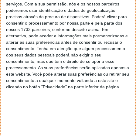
legisladores neste nosso mundo, consultem o
serviços.
Com a sua permissão, nós e os nossos parceiros
compêndio online de leis idiotas
poderemos usar identificação e dados de geolocalização
precisos através da procura de dispositivos. Poderá clicar para
consentir o processamento por nossa parte e pela parte dos
Homepage:
DumbLaws
nossos 1733 parceiros, conforme descrito acima. Em
alternativa, pode aceder a informações mais pormenorizadas e
alterar as suas preferências antes de consentir ou recusar o
consentimento.
Tenha em atenção que algum processamento
dos seus dados pessoais poderá não exigir o seu
Este artigo tem mais de um ano
consentimento, mas que tem o direito de se opor a esse
processamento. As suas preferências serão aplicadas apenas a
este website. Você pode alterar suas preferências ou retirar seu
Acompanhe o Pplware no Google Notícias
consentimento a qualquer momento voltando a este site e
clicando no botão "Privacidade" na parte inferior da página.
Autor:
Vítor M.
Proponha uma correção, faça uma sugestão
PRÓXIMO ARTIGO
RegSeeker 1.55