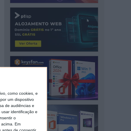
vo, como cookies, e
por um dispositivo
sa de audiências e
usar identificação e
nsentir o
o acima. Em
s antes de consentir