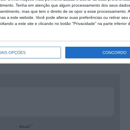
timento.
Tenha em atenção que algum processamento dos seus dados
nsentimento, mas que tem o direito de se opor a esse processamento. A
19
as a este website. Você pode alterar suas preferências ou retirar seu
sso. Eu costumo ver e ler algumas das coisas de que são aqui
tando a este site e clicando no botão "Privacidade" na parte inferior 
 posso expor alguma questão. gostaria que alguém me podesse
omprimentos a todos
AIS OPÇÕES
CONCORDO
*
Email