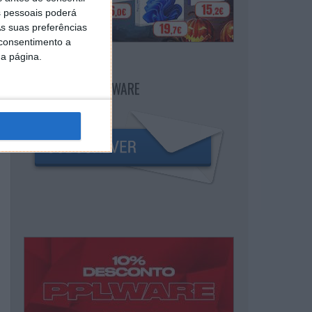
 pessoais poderá
s suas preferências
 consentimento a
da página.
NEWSLETTER PPLWARE