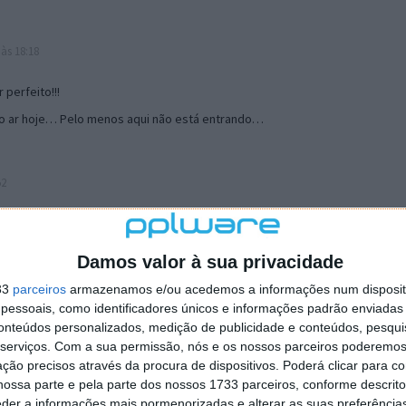
às 18:18
perfeito!!!
do ar hoje… Pelo menos aqui não está entrando…
52
Damos valor à sua privacidade
33
parceiros
armazenamos e/ou acedemos a informações num dispositi
essoais, como identificadores únicos e informações padrão enviadas 
conteúdos personalizados, medição de publicidade e conteúdos, pesqui
serviços.
Com a sua permissão, nós e os nossos parceiros poderemos 
ção precisos através da procura de dispositivos. Poderá clicar para co
 às 02:06
ossa parte e pela parte dos nossos 1733 parceiros, conforme descrit
ovidade que vou usar todos os dias tanto como a sua pagina principal
eder a informações mais pormenorizadas e alterar as suas preferência