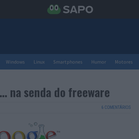
Windows
Linux
Smartphones
Humor
Motores
… na senda do freeware
6 COMENTÁRIOS