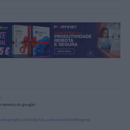
21
erramenta do google!
/www.google.com/help/faq_codesearch.html#regexp