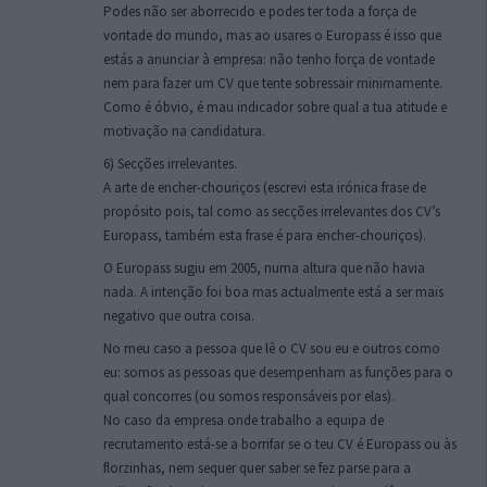
Podes não ser aborrecido e podes ter toda a força de
vontade do mundo, mas ao usares o Europass é isso que
estás a anunciar à empresa: não tenho força de vontade
nem para fazer um CV que tente sobressair minimamente.
Como é óbvio, é mau indicador sobre qual a tua atitude e
motivação na candidatura.
6) Secções irrelevantes.
A arte de encher-chouriços (escrevi esta irónica frase de
propósito pois, tal como as secções irrelevantes dos CV’s
Europass, também esta frase é para encher-chouriços).
O Europass sugiu em 2005, numa altura que não havia
nada. A intenção foi boa mas actualmente está a ser mais
negativo que outra coisa.
No meu caso a pessoa que lê o CV sou eu e outros como
eu: somos as pessoas que desempenham as funções para o
qual concorres (ou somos responsáveis por elas).
No caso da empresa onde trabalho a equipa de
recrutamento está-se a borrifar se o teu CV é Europass ou às
florzinhas, nem sequer quer saber se fez parse para a