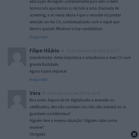
aplicação de registo correctamente pois nem o lêem.
Somos nós que damos o ok/nok a uma chamada de
screening, e só nessa altura é que o recruiter irá prestar
atenção ao teu CV, contextualizado com o input que
demos quando filtrámos a tua candidatura.
Responder
Filipe Hilário
23 de Setembro de 2020 às 16:17
Grande bosta. Antes importava e actualizava o meu CV com
grande facilidade.
Agora é para esquecer.
Responder
Vera
29 de Setembro de 2020 às 21:38
Boa noite. Depois de ter digitalizado e anexado os
certificados, eles não constam (ou não são visíveis) no cv
guardado na biblioteca?
Alguém teve a mesma situação? Alguém sabe como
resolver?
Obrigada