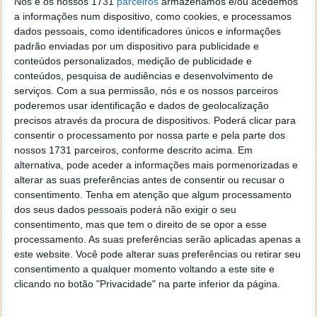
Nós e os nossos 1731
parceiros
armazenamos e/ou acedemos
a informações num dispositivo, como cookies, e processamos
dados pessoais, como identificadores únicos e informações
padrão enviadas por um dispositivo para publicidade e
conteúdos personalizados, medição de publicidade e
conteúdos, pesquisa de audiências e desenvolvimento de
serviços.
Com a sua permissão, nós e os nossos parceiros
poderemos usar identificação e dados de geolocalização
precisos através da procura de dispositivos. Poderá clicar para
As possibilidades de importação são várias.
consentir o processamento por nossa parte e pela parte dos
Podemos importar o documento do nosso
nossos 1731 parceiros, conforme descrito acima. Em
dispositivo, Google Drive, Dropbox ou OneDrive.
alternativa, pode aceder a informações mais pormenorizadas e
alterar as suas preferências antes de consentir ou recusar o
consentimento.
Tenha em atenção que algum processamento
dos seus dados pessoais poderá não exigir o seu
consentimento, mas que tem o direito de se opor a esse
processamento. As suas preferências serão aplicadas apenas a
este website. Você pode alterar suas preferências ou retirar seu
consentimento a qualquer momento voltando a este site e
clicando no botão "Privacidade" na parte inferior da página.