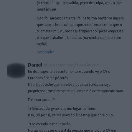
(A critica à escrita é valida, peço desculpa, mas a ideia
mantém-se)
Não foi sarcasticamente, foi de forma bastante sincera
que desejei boa sorte porque sei a forma como quem
submete um CV Europass é ‘ignorado’ pelas empresas
em que trabalhei e trabalho. (na minha opinião com
razão)..
Responder
Daniel
22 de Setembro de 2020 às 22:39
Eu dou suporte a recrutamento e quando vejo CV’s
Europass fico de pé atrás.
Não é que ache que a pessoa que usa Europass seja
preguiçosa, simplesmente o Europass é extremamente mau.
E é mau porquê?
1) Demasiado genérico, um lugar-comum.
Isso, só por si, causa aversão à pessoa que abre o CV.
2) Associado a maus perfis.
Muitas das vezes o perfil da pessoa que enviou o CV em