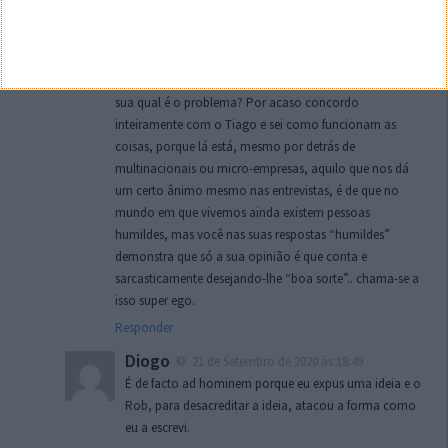
Ad hominem por acaso não, porque a
crítica/argumento é mesmo para si, pelos seus textos
acima escritos, nada leva a entender falta de humildade,
nada. Um cibernauta se tem uma opinião diferente da
sua qual é o problema? Por acaso concordo
inteiramente com o Tiago e sei como funcionam as
coisas, porque lá está, mesmo por detrás de
multinacionais ou micro-empresas, aquilo que nos dá
um certo ânimo mesmo nas entrevistas, é de que no
mundo em que vivemos ainda existem pessoas
humildes, mas você nas suas respostas “humildes”
demonstra que só a sua opinião é que conta e
sarcasticamente desejando-lhe “boa sorte”.. chama-se a
isso super ego.
Responder
Diogo
21 de Setembro de 2020 às 18:49
É de facto ad hominem porque eu expus uma ideia e o
Rob, para desacreditar a ideia, atacou a forma como
eu a escrevi.