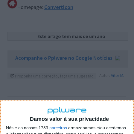
Homepage:
ConvertIcon
Este artigo tem mais de um ano
Acompanhe o Pplware no Google Notícias
Autor:
Vítor M.
Proponha uma correção, faça uma sugestão
PRÓXIMO ARTIGO
VideoCacheView 1.05
Damos valor à sua privacidade
Nós e os nossos 1733
parceiros
armazenamos e/ou acedemos
ARTIGO ANTERIOR
a informações num dispositivo, como cookies, e processamos