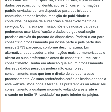
WPanorama 8.3.3 beta
dados pessoais, como identificadores únicos e informações
padrão enviadas por um dispositivo para publicidade e
conteúdos personalizados, medição de publicidade e
conteúdos, pesquisa de audiências e desenvolvimento de
serviços.
Com a sua permissão, nós e os nossos parceiros
poderemos usar identificação e dados de geolocalização
precisos através da procura de dispositivos. Poderá clicar para
consentir o processamento por nossa parte e pela parte dos
nossos 1733 parceiros, conforme descrito acima. Em
alternativa, pode aceder a informações mais pormenorizadas e
alterar as suas preferências antes de consentir ou recusar o
consentimento.
Tenha em atenção que algum processamento
dos seus dados pessoais poderá não exigir o seu
consentimento, mas que tem o direito de se opor a esse
Comentários
11
processamento. As suas preferências serão aplicadas apenas a
este website. Você pode alterar suas preferências ou retirar seu
consentimento a qualquer momento voltando a este site e
Carlos
27 de Dezembro de 2007 às 18:12
clicando no botão "Privacidade" na parte inferior da página.
Bem… Como não sabia onde indicar isto à malta
responsável do pplware…. AVG Pro grátis até dia 17 de Jan
de 2008…