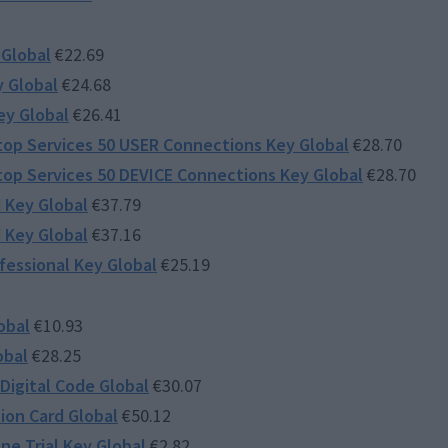
 Global
€22.69
y Global
€24.68
ey Global
€26.41
op Services 50 USER Connections Key Global
€28.70
op Services 50 DEVICE Connections Key Global
€28.70
 Key Global
€37.79
 Key Global
€37.16
ofessional Key Global
€25.19
obal
€10.93
obal
€28.25
 Digital Code Global
€30.07
ion Card Global
€50.12
e Trial Key Global
€2.82