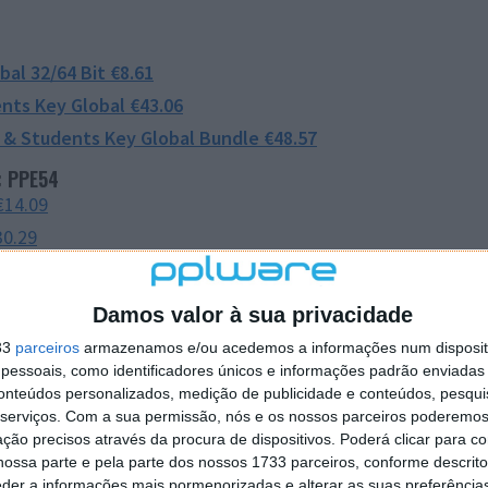
al 32/64 Bit €8.61
nts Key Global €43.06
 & Students Key Global Bundle €48.57
:
PPE54
€14.09
30.29
y €36.01
s Global Bundle €19.28
Damos valor à sua privacidade
:
PAF59
33
parceiros
armazenamos e/ou acedemos a informações num dispositi
20.81
essoais, como identificadores únicos e informações padrão enviadas 
conteúdos personalizados, medição de publicidade e conteúdos, pesqui
y €24.77
serviços.
Com a sua permissão, nós e os nossos parceiros poderemos 
ção precisos através da procura de dispositivos. Poderá clicar para co
ossa parte e pela parte dos nossos 1733 parceiros, conforme descrit
ode ser utilizado para:
eder a informações mais pormenorizadas e alterar as suas preferência