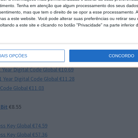
timento.
Tenha em atenção que algum processamento dos seus dados
nsentimento, mas que tem o direito de se opor a esse processamento. A
ce 5 Years Key Global €9.01
as a este website. Você pode alterar suas preferências ou retirar seu
 Devices 3 Years Digital Code Global €18.37
tando a este site e clicando no botão "Privacidade" na parte inferior 
es 3 Year Digital Code Global €29.45
ce 1 Year Digital Code Global €12.05
ces 1 Year Digital Code Global €16.65
AIS OPÇÕES
CONCORDO
evice 1 Year Digital Code Global €11.48
 Year Digital Code Global €10.69
1 Year Digital Code Global
€11.28
 Code Global €11.03
Bit
€8.55
ss Key Global €74.59
ss Key Global €57.36