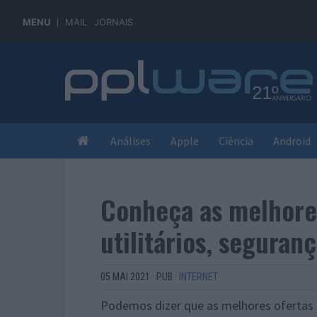
MENU
MAIL
JORNAIS
Análises
Apple
Ciência
Android
Conheça as melhores
utilitários, seguran
05 MAI 2021
·
PUB
·
INTERNET
Podemos dizer que as melhores oferta