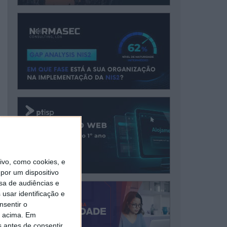
vo, como cookies, e
por um dispositivo
sa de audiências e
usar identificação e
nsentir o
o acima. Em
s antes de consentir