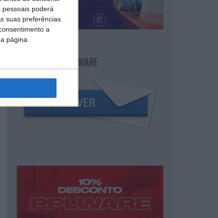
 pessoais poderá
s suas preferências
 consentimento a
da página.
NEWSLETTER PPLWARE