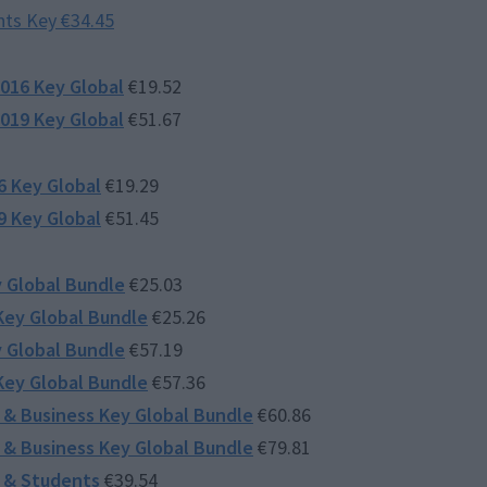
nts Key €34.45
2016 Key Global
€19.52
2019 Key Global
€51.67
16 Key Global
€19.29
19 Key Global
€51.45
y Global Bundle
€25.03
Key Global Bundle
€25.26
y Global Bundle
€57.19
Key Global Bundle
€57.36
 & Business Key Global Bundle
€60.86
 & Business Key Global Bundle
€79.81
 & Students
€39.54