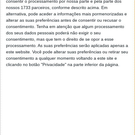
consentir o processamento por nossa parte e pela parte dos
nossos 1733 parceiros, conforme descrito acima. Em
alternativa, pode aceder a informações mais pormenorizadas e
alterar as suas preferências antes de consentir ou recusar o
consentimento.
Tenha em atenção que algum processamento
dos seus dados pessoais poderá não exigir o seu
consentimento, mas que tem o direito de se opor a esse
processamento. As suas preferências serão aplicadas apenas a
Passo 4)
Em seguida carregue em Emitir
Fatura ou
este website. Você pode alterar suas preferências ou retirar seu
Fatura-Recibo.
Como não tem uma atividade aberta
consentimento a qualquer momento voltando a este site e
nas finanças, tal é considerado um ato único isolado.
clicando no botão "Privacidade" na parte inferior da página.
Passo 5)
O próximo passo é indicar a
Data de