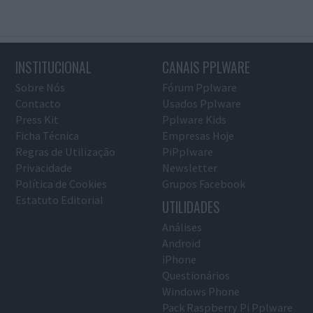
INSTITUCIONAL
CANAIS PPLWARE
Sobre Nós
Fórum Pplware
Contacto
Usados Pplware
Press Kit
Pplware Kids
Ficha Técnica
Empresas Hoje
Regras de Utilização
PiPplware
Privacidade
Newsletter
Política de Cookies
Grupos Facebook
Estatuto Editorial
UTILIDADES
Análises
Android
iPhone
Questionários
Windows Phone
Pack Raspberry Pi Pplware