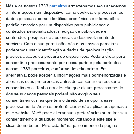
Comentário
Nós e os nossos 1733
parceiros
armazenamos e/ou acedemos
a informações num dispositivo, como cookies, e processamos
dados pessoais, como identificadores únicos e informações
padrão enviadas por um dispositivo para publicidade e
conteúdos personalizados, medição de publicidade e
conteúdos, pesquisa de audiências e desenvolvimento de
serviços.
Com a sua permissão, nós e os nossos parceiros
*
*
Nome
Email
poderemos usar identificação e dados de geolocalização
precisos através da procura de dispositivos. Poderá clicar para
consentir o processamento por nossa parte e pela parte dos
nossos 1733 parceiros, conforme descrito acima. Em
alternativa, pode aceder a informações mais pormenorizadas e
Notifique-me de novos comentários por e-mail.
alterar as suas preferências antes de consentir ou recusar o
consentimento.
Tenha em atenção que algum processamento
Também se pode
inscrever
sem comentar.
dos seus dados pessoais poderá não exigir o seu
consentimento, mas que tem o direito de se opor a esse
processamento. As suas preferências serão aplicadas apenas a
este website. Você pode alterar suas preferências ou retirar seu
consentimento a qualquer momento voltando a este site e
clicando no botão "Privacidade" na parte inferior da página.