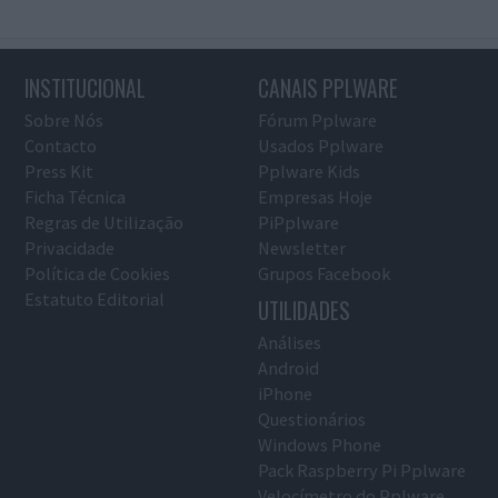
INSTITUCIONAL
CANAIS PPLWARE
Sobre Nós
Fórum Pplware
Contacto
Usados Pplware
Press Kit
Pplware Kids
Ficha Técnica
Empresas Hoje
Regras de Utilização
PiPplware
Privacidade
Newsletter
Política de Cookies
Grupos Facebook
Estatuto Editorial
UTILIDADES
Análises
Android
iPhone
Questionários
Windows Phone
Pack Raspberry Pi Pplware
Velocímetro do Pplware