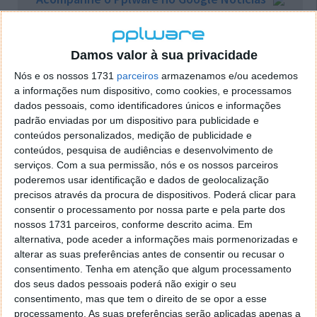
Proponha uma correção, faça uma sugestão
Damos valor à sua privacidade
Nós e os nossos 1731
parceiros
armazenamos e/ou acedemos
Autor:
Pedro Pinto
a informações num dispositivo, como cookies, e processamos
dados pessoais, como identificadores únicos e informações
padrão enviadas por um dispositivo para publicidade e
conteúdos personalizados, medição de publicidade e
PRÓXIMO ARTIGO
conteúdos, pesquisa de audiências e desenvolvimento de
serviços.
Com a sua permissão, nós e os nossos parceiros
Análise: Blackview BV8900, grande robustez e câmara
poderemos usar identificação e dados de geolocalização
térmica zoom
precisos através da procura de dispositivos. Poderá clicar para
consentir o processamento por nossa parte e pela parte dos
nossos 1731 parceiros, conforme descrito acima. Em
ARTIGO ANTERIOR
alternativa, pode aceder a informações mais pormenorizadas e
Proibição de estacionamento: Pode ser multado onde
alterar as suas preferências antes de consentir ou recusar o
não há nenhum aviso?
consentimento.
Tenha em atenção que algum processamento
dos seus dados pessoais poderá não exigir o seu
consentimento, mas que tem o direito de se opor a esse
processamento. As suas preferências serão aplicadas apenas a