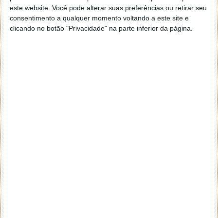
este website. Você pode alterar suas preferências ou retirar seu
consentimento a qualquer momento voltando a este site e
clicando no botão "Privacidade" na parte inferior da página.
Comentários
13
Joca
16 de Junho de 2023 às 20:48
“5G: Espanha já tem OK da Comissão Europeia
Segundo as informações, a rede vai oferecer uma
velocidade inicial de 100 Mbps e no próximo ano passará
para 200 Mbps a um preço acessível de 35 euros“
Hã? 100 e 200 Mbs são 5G?
E a 35€ é um preço acessível?
Responder