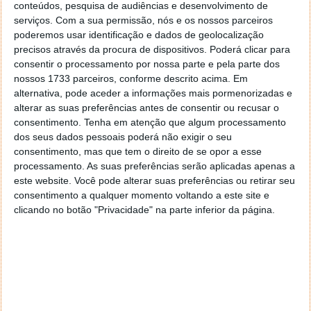
conteúdos, pesquisa de audiências e desenvolvimento de
portabilidade de memória está a tornar-se um
serviços.
Com a sua permissão, nós e os nossos parceiros
requisito básico, e não um recurso extra.
poderemos usar identificação e dados de geolocalização
precisos através da procura de dispositivos. Poderá clicar para
consentir o processamento por nossa parte e pela parte dos
nossos 1733 parceiros, conforme descrito acima. Em
alternativa, pode aceder a informações mais pormenorizadas e
alterar as suas preferências antes de consentir ou recusar o
consentimento.
Tenha em atenção que algum processamento
dos seus dados pessoais poderá não exigir o seu
consentimento, mas que tem o direito de se opor a esse
processamento. As suas preferências serão aplicadas apenas a
este website. Você pode alterar suas preferências ou retirar seu
consentimento a qualquer momento voltando a este site e
clicando no botão "Privacidade" na parte inferior da página.
O facto de esta funcionalidade estar a chegar apenas
agora diz algo sobre como a indústria da IA ​​tem
operado: construindo as barreiras primeiro e as
portas depois. O Gemini tem tentado alcançar o
ChatGPT em termos de memória há algum tempo e,
embora esta ferramenta de importação seja uma