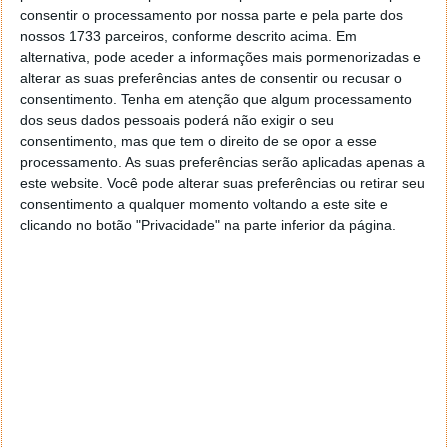
consentir o processamento por nossa parte e pela parte dos
Quando tentaram escalar para um modelo maior,
nossos 1733 parceiros, conforme descrito acima. Em
com 15 milhões de parâmetros, a velocidade reduziu-
alternativa, pode aceder a informações mais pormenorizadas e
se para cerca de 1 token por segundo.
Já um modelo
alterar as suas preferências antes de consentir ou recusar o
de 1 bilião de parâmetros foi executado a uns
consentimento.
Tenha em atenção que algum processamento
lentíssimos 0,0093 tokens por segundo
.
dos seus dados pessoais poderá não exigir o seu
consentimento, mas que tem o direito de se opor a esse
35.9 tok/sec on Windows 98
processamento. As suas preferências serão aplicadas apenas a
este website. Você pode alterar suas preferências ou retirar seu
This is a 260K LLM with Llama-architecture.
consentimento a qualquer momento voltando a este site e
We also tried out larger models. Results in the
clicando no botão "Privacidade" na parte inferior da página.
blog post.
https://t.co/QsViEQLqS9
pic.twitter.com/lRpIjERtSr
— Alex Cheema - e/acc (@alexocheema)
December 28, 2024
Arquitetura BitNet é o futuro
O projeto do Windows 98 é apenas uma peça num
quebra-cabeças maior da EXO Labs. A organização