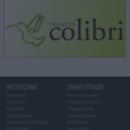
INSTITUCIONAL
CANAIS PPLWARE
Sobre Nós
Fórum Pplware
Contacto
Usados Pplware
Press Kit
Pplware Kids
Ficha Técnica
Empresas Hoje
Regras de Utilização
PiPplware
Privacidade
Newsletter