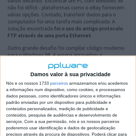
vários desafios. Encontrar um PC com Windows 98
não foi difícil - plataformas como o eBay fornecem
várias opções. Contudo, transferir dados para o
computador foi uma tarefa mais complicada. A
solução encontrada
foi o uso do antigo protocolo
FTP através de uma porta Ethernet
.
Outro grande desafio foi compilar código moderno
para o Windows 98. A equipa aproveitou a
simplicidade do llama2.c, um motor de inferência
com apenas 700 linhas de código em C, que suporta
Damos valor à sua privacidade
modelos baseados na arquitetura Llama 2. Utilizando
o compilador Borland C++ 5.02, com algumas
Nós e os nossos 1733
parceiros
armazenamos e/ou acedemos
modificações,
conseguiram criar um executável
a informações num dispositivo, como cookies, e processamos
compatível com o sistema operativo de 1998
.
dados pessoais, como identificadores únicos e informações
padrão enviadas por um dispositivo para publicidade e
A execução do LLM foi impressionante: com um
conteúdos personalizados, medição de publicidade e
conteúdos, pesquisa de audiências e desenvolvimento de
modelo de 260 mil parâmetros, o desempenho
serviços.
Com a sua permissão, nós e os nossos parceiros
atingiu
35,9 tokens por segundo
- um resultado
poderemos usar identificação e dados de geolocalização
incrível para um PC de 350 MHz com um único núcleo.
precisos através da procura de dispositivos. Poderá clicar para