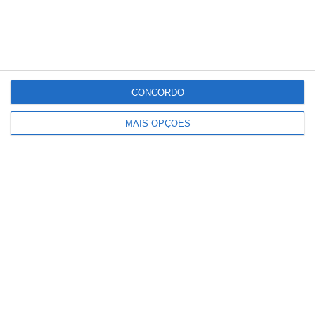
inseridos no sistema sem a devida identificação do
seu autor (nome completo e endereço válido de
email) também poderão ser excluídos.
CONCORDO
PUB
MAIS OPÇÕES