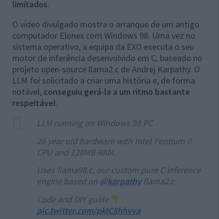
limitados
.
O vídeo divulgado mostra o arranque de um antigo
computador Elonex com Windows 98. Uma vez no
sistema operativo, a equipa da EXO executa o seu
motor de inferência desenvolvido em C, baseado no
projeto open-source llama2.c de Andrej Karpathy. O
LLM foi solicitado a criar uma história e, de forma
notável,
conseguiu gerá-la a um ritmo bastante
respeitável
.
LLM running on Windows 98 PC
26 year old hardware with Intel Pentium II
CPU and 128MB RAM.
Uses llama98.c, our custom pure C inference
engine based on
@karpathy
llama2.c
Code and DIY guide
pic.twitter.com/pktC8hhvva