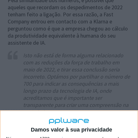
Pela similaridade dos números, é possível que
aqueles que recordam os despedimentos de 2022
tenham feito a ligação. Por essa razão, a Fast
Company entrou em contacto com a Klarna e
perguntou como é que a empresa chegou ao cálculo
da produtividade equivalente à humana do seu
assistente de IA.
Isto não está de forma alguma relacionado
com as reduções da força de trabalho em
maio de 2022, e tirar essa conclusão seria
incorreto. Optámos por partilhar o número de
700 para indicar as consequências a mais
longo prazo da tecnologia de IA, onde
acreditamos que é importante ser
transparente para criar uma compreensão na
sociedade.
Achamos importante abordar proativamente
Damos valor à sua privacidade
essas questões e encorajar uma discussão
cuidadosa sobre como a sociedade pode