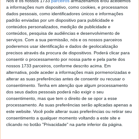
Nós e os nossos 1733
parceiros
armazenamos e/ou acedemos
enfrentar e navegar nessa transformação.
a informações num dispositivo, como cookies, e processamos
dados pessoais, como identificadores únicos e informações
Lê-se, num comunicado da Klarna, onde um porta-
padrão enviadas por um dispositivo para publicidade e
voz explicou que o atendimento ao cliente da
conteúdos personalizados, medição de publicidade e
empresa é apoiado por quatro a cinco grandes
conteúdos, pesquisa de audiências e desenvolvimento de
serviços.
Com a sua permissão, nós e os nossos parceiros
terceiros que, em conjunto, têm mais de 650.000
poderemos usar identificação e dados de geolocalização
funcionários, e que oferecem aos clientes a opção de
precisos através da procura de dispositivos. Poderá clicar para
falar com agentes humanos, se assim preferirem.
consentir o processamento por nossa parte e pela parte dos
nossos 1733 parceiros, conforme descrito acima. Em
Segundo a Klarna, os seus assistentes de IA,
alternativa, pode aceder a informações mais pormenorizadas e
disponíveis em 23 mercados, falam 35 idiomas e
alterar as suas preferências antes de consentir ou recusar o
melhoraram as comunicações "com as comunidades
consentimento.
Tenha em atenção que algum processamento
locais de imigrantes e expatriados em todos os
dos seus dados pessoais poderá não exigir o seu
nossos mercados". Mais do que isso, a empresa
consentimento, mas que tem o direito de se opor a esse
afirma que, além de os chatbots serem equivalentes
processamento. As suas preferências serão aplicadas apenas a
aos agentes humanos em termos de satisfação do
este website. Você pode alterar suas preferências ou retirar seu
cliente, também estão disponíveis 24 horas por dia,
consentimento a qualquer momento voltando a este site e
sete dias por semana.
clicando no botão "Privacidade" na parte inferior da página.