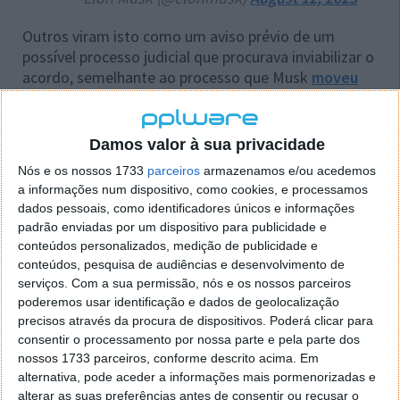
Outros viram isto como um aviso prévio de um
possível processo judicial que procurava inviabilizar o
acordo, semelhante ao processo que Musk
moveu
contra
a Apple e a OpenAI. A queixa de Musk surge
numa altura em que a xAI enfrenta uma crescente
reação negativa internacional e pressão regulatória
Damos valor à sua privacidade
após a utilização do Grok para gerar imagens
Nós e os nossos 1733
parceiros
armazenamos e/ou acedemos
sexualizadas sem consentimento, incluindo conteúdo
a informações num dispositivo, como cookies, e processamos
envolvendo menores.
dados pessoais, como identificadores únicos e informações
padrão enviadas por um dispositivo para publicidade e
Países como a Indonésia e a Malásia chegaram a
conteúdos personalizados, medição de publicidade e
bloquear o chatbot, desencadeando investigações e
conteúdos, pesquisa de audiências e desenvolvimento de
ações judiciais, ao mesmo tempo que ressurgem os
serviços.
Com a sua permissão, nós e os nossos parceiros
pedidos para a remoção da aplicação xAI da App
poderemos usar identificação e dados de geolocalização
Store. Agora, resta saber se a mais recente queixa de
precisos através da procura de dispositivos. Poderá clicar para
Musk se agravará ainda mais
consentir o processamento por nossa parte e pela parte dos
nossos 1733 parceiros, conforme descrito acima. Em
alternativa, pode aceder a informações mais pormenorizadas e
alterar as suas preferências antes de consentir ou recusar o