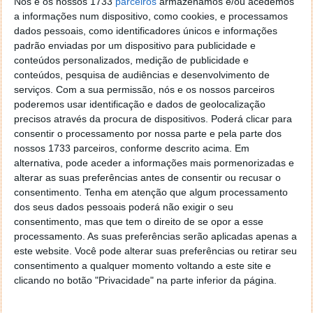
Nós e os nossos 1733
parceiros
armazenamos e/ou acedemos
Acompanhe o Pplware no Google Notícias
a informações num dispositivo, como cookies, e processamos
dados pessoais, como identificadores únicos e informações
padrão enviadas por um dispositivo para publicidade e
Proponha uma correção, faça uma sugestão
conteúdos personalizados, medição de publicidade e
conteúdos, pesquisa de audiências e desenvolvimento de
serviços.
Com a sua permissão, nós e os nossos parceiros
Autor:
Ana Narciso
poderemos usar identificação e dados de geolocalização
precisos através da procura de dispositivos. Poderá clicar para
consentir o processamento por nossa parte e pela parte dos
nossos 1733 parceiros, conforme descrito acima. Em
Tags:
ataques
Linux
Linux Foundation
Virus
alternativa, pode aceder a informações mais pormenorizadas e
alterar as suas preferências antes de consentir ou recusar o
consentimento.
Tenha em atenção que algum processamento
PRÓXIMO ARTIGO
dos seus dados pessoais poderá não exigir o seu
Google já permite exportar dados do Gmail e do
consentimento, mas que tem o direito de se opor a esse
processamento. As suas preferências serão aplicadas apenas a
Calendar
este website. Você pode alterar suas preferências ou retirar seu
consentimento a qualquer momento voltando a este site e
clicando no botão "Privacidade" na parte inferior da página.
ARTIGO ANTERIOR
Unboxing bq Aquaris 5.7 – Um excelente presente de