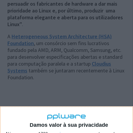
persuadir os fabricantes de hardware a dar mais
prioridade ao Linux e, por último, produzir uma
plataforma elegante e aberta para os utilizadores
Linux"
.
A
Heterogeneous System Architecture (HSA)
Foundation
, um consórcio sem fins lucrativos
fundado pela AMD, ARM, Qualcomm, Samsung, etc.
para desenvolver especificações abertas e standard
para computação paralela e a startup
Cloudius
Systems
também se juntaram recentemente à Linux
Foundation.
Este artigo tem mais de um ano
Damos valor à sua privacidade