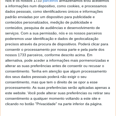
Update – 3 de Novembro de 2010
Nós e os nossos 1733
parceiros
armazenamos e/ou acedemos
a informações num dispositivo, como cookies, e processamos
Update – 27 de Outubro de 2010
dados pessoais, como identificadores únicos e informações
Update – 20 de Outubro de 2010
padrão enviadas por um dispositivo para publicidade e
conteúdos personalizados, medição de publicidade e
conteúdos, pesquisa de audiências e desenvolvimento de
serviços.
Com a sua permissão, nós e os nossos parceiros
Este artigo tem mais de um ano
poderemos usar identificação e dados de geolocalização
precisos através da procura de dispositivos. Poderá clicar para
consentir o processamento por nossa parte e pela parte dos
nossos 1733 parceiros, conforme descrito acima. Em
Acompanhe o Pplware no Google Notícias
alternativa, pode aceder a informações mais pormenorizadas e
alterar as suas preferências antes de consentir ou recusar o
consentimento.
Tenha em atenção que algum processamento
Proponha uma correção, faça uma sugestão
dos seus dados pessoais poderá não exigir o seu
consentimento, mas que tem o direito de se opor a esse
Autor:
Marisa Pinto
processamento. As suas preferências serão aplicadas apenas a
este website. Você pode alterar suas preferências ou retirar seu
consentimento a qualquer momento voltando a este site e
clicando no botão "Privacidade" na parte inferior da página.
PRÓXIMO ARTIGO