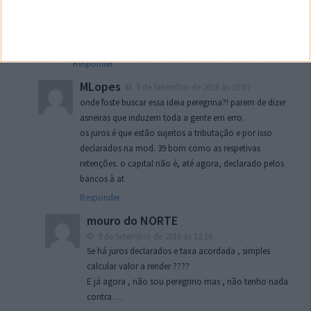
Fuga ao fisco ???? então vossemecê não sabe que, o
dinheiro depositado no banco está automaticamente
declarado para efeito de tributação ???
Responder
MLopes
9 de Setembro de 2016 às 10:07
onde foste buscar essa ideia peregrina?! parem de dizer
asneiras que induzem toda a gente em erro.
os juros é que estão sujeitos a tributação e por isso
declarados na mod. 39 bom como as respetivas
retenções. o capital não é, até agora, declarado pelos
bancos à at
Responder
mouro do NORTE
9 de Setembro de 2016 às 12:16
Se há juros declarados e taxa acordada , simples
calcular valor a render ????
E já agora , não sou peregrino mas , não tenho nada
contra …