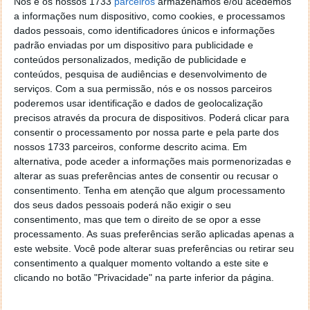
Nós e os nossos 1733
parceiros
armazenamos e/ou acedemos
a informações num dispositivo, como cookies, e processamos
Tags:
contas bancárias
governo
dados pessoais, como identificadores únicos e informações
padrão enviadas por um dispositivo para publicidade e
conteúdos personalizados, medição de publicidade e
PRÓXIMO ARTIGO
conteúdos, pesquisa de audiências e desenvolvimento de
Apple lança o iOS 10 Golden Master ao público
serviços.
Com a sua permissão, nós e os nossos parceiros
poderemos usar identificação e dados de geolocalização
precisos através da procura de dispositivos. Poderá clicar para
ARTIGO ANTERIOR
consentir o processamento por nossa parte e pela parte dos
HDMI Alt – Outra ligação interessante para usar o
nossos 1733 parceiros, conforme descrito acima. Em
alternativa, pode aceder a informações mais pormenorizadas e
USB Tipo-C
alterar as suas preferências antes de consentir ou recusar o
consentimento.
Tenha em atenção que algum processamento
dos seus dados pessoais poderá não exigir o seu
consentimento, mas que tem o direito de se opor a esse
processamento. As suas preferências serão aplicadas apenas a
este website. Você pode alterar suas preferências ou retirar seu
consentimento a qualquer momento voltando a este site e
clicando no botão "Privacidade" na parte inferior da página.