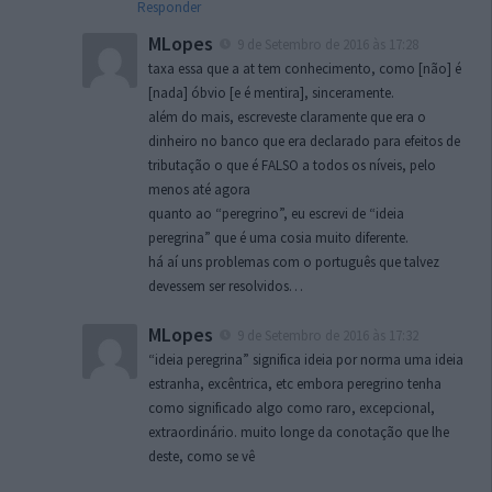
Responder
MLopes
9 de Setembro de 2016 às 17:28
taxa essa que a at tem conhecimento, como [não] é
[nada] óbvio [e é mentira], sinceramente.
além do mais, escreveste claramente que era o
dinheiro no banco que era declarado para efeitos de
tributação o que é FALSO a todos os níveis, pelo
menos até agora
quanto ao “peregrino”, eu escrevi de “ideia
peregrina” que é uma cosia muito diferente.
há aí uns problemas com o português que talvez
devessem ser resolvidos…
MLopes
9 de Setembro de 2016 às 17:32
“ideia peregrina” significa ideia por norma uma ideia
estranha, excêntrica, etc embora peregrino tenha
como significado algo como raro, excepcional,
extraordinário. muito longe da conotação que lhe
deste, como se vê