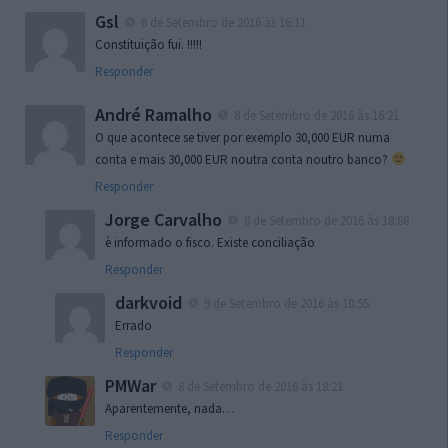
Gsl
8 de Setembro de 2016 às 16:11
Constituição fui. !!!!!
Responder
André Ramalho
8 de Setembro de 2016 às 16:21
O que acontece se tiver por exemplo 30,000 EUR numa
conta e mais 30,000 EUR noutra conta noutro banco?
Responder
Jorge Carvalho
8 de Setembro de 2016 às 18:08
è informado o fisco. Existe conciliação
Responder
darkvoid
9 de Setembro de 2016 às 10:55
Errado
Responder
PMWar
8 de Setembro de 2016 às 18:21
Aparentemente, nada…
Responder