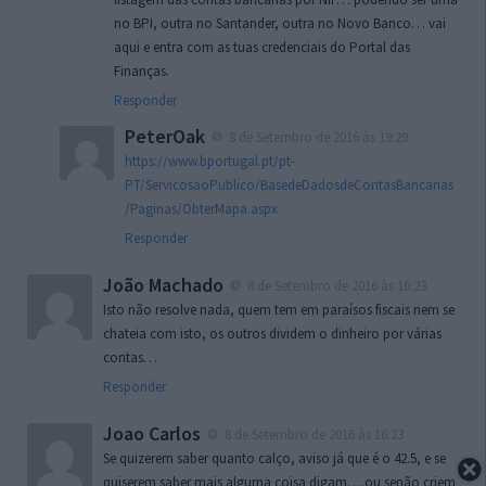
no BPI, outra no Santander, outra no Novo Banco… vai
aqui e entra com as tuas credenciais do Portal das
Finanças.
Responder
PeterOak
8 de Setembro de 2016 às 19:29
https://www.bportugal.pt/pt-
PT/ServicosaoPublico/BasedeDadosdeContasBancarias
/Paginas/ObterMapa.aspx
Responder
João Machado
8 de Setembro de 2016 às 16:23
Isto não resolve nada, quem tem em paraísos fiscais nem se
chateia com isto, os outros dividem o dinheiro por várias
contas…
Responder
Joao Carlos
8 de Setembro de 2016 às 16:23
Se quizerem saber quanto calço, aviso já que é o 42.5, e se
quiserem saber mais alguma coisa digam….ou senão criem