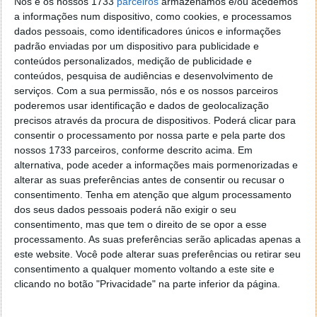
Nós e os nossos 1733
parceiros
armazenamos e/ou acedemos
Mark Shuttleworth recusou discutir com a microsoft e penso
a informações num dispositivo, como cookies, e processamos
que bem, para se saber quais as patentes que foram
dados pessoais, como identificadores únicos e informações
violadas deveriam dizer quais são elas.
padrão enviadas por um dispositivo para publicidade e
Responder
conteúdos personalizados, medição de publicidade e
conteúdos, pesquisa de audiências e desenvolvimento de
Francisco
19 de Junho de 2007 às 21:28
serviços.
Com a sua permissão, nós e os nossos parceiros
Elas depois aparecem discriminadas no processo judicial; a
poderemos usar identificação e dados de geolocalização
Microsoft não é a SCO.
precisos através da procura de dispositivos. Poderá clicar para
consentir o processamento por nossa parte e pela parte dos
Responder
nossos 1733 parceiros, conforme descrito acima. Em
alternativa, pode aceder a informações mais pormenorizadas e
WinTech
19 de Junho de 2007 às 21:45
alterar as suas preferências antes de consentir ou recusar o
Ai entra, entra
consentimento.
Tenha em atenção que algum processamento
http://www.wintech.com.pt/content/view/284/1/
dos seus dados pessoais poderá não exigir o seu
consentimento, mas que tem o direito de se opor a esse
Responder
processamento. As suas preferências serão aplicadas apenas a
este website. Você pode alterar suas preferências ou retirar seu
Spyro
19 de Junho de 2007 às 22:10
consentimento a qualquer momento voltando a este site e
A Microsoft não vai ser burra o suficiente para processar
clicando no botão "Privacidade" na parte inferior da página.
alguém…
Responder