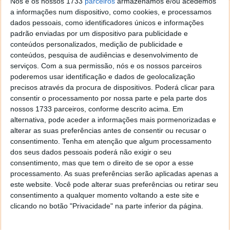
Nós e os nossos 1733
parceiros
armazenamos e/ou acedemos
a informações num dispositivo, como cookies, e processamos
Mas, documentos internos da Apple revelam que o
dados pessoais, como identificadores únicos e informações
mercado dos dispositivos móveis com ecrã pequenos
padrão enviadas por um dispositivo para publicidade e
está em queda e por essa razão a Apple tem vindo a
conteúdos personalizados, medição de publicidade e
“seguir a concorrência”.
conteúdos, pesquisa de audiências e desenvolvimento de
serviços.
Com a sua permissão, nós e os nossos parceiros
poderemos usar identificação e dados de geolocalização
precisos através da procura de dispositivos. Poderá clicar para
consentir o processamento por nossa parte e pela parte dos
nossos 1733 parceiros, conforme descrito acima. Em
alternativa, pode aceder a informações mais pormenorizadas e
alterar as suas preferências antes de consentir ou recusar o
consentimento.
Tenha em atenção que algum processamento
dos seus dados pessoais poderá não exigir o seu
consentimento, mas que tem o direito de se opor a esse
processamento. As suas preferências serão aplicadas apenas a
este website. Você pode alterar suas preferências ou retirar seu
consentimento a qualquer momento voltando a este site e
clicando no botão "Privacidade" na parte inferior da página.