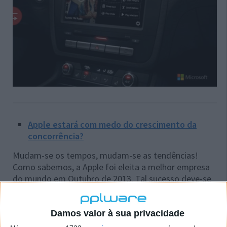
Apple estará com medo do crescimento da
concorrência?
Mudam-se os tempos, mudam-se as tendências!
Como sabemos, a Apple foi eleita a melhor empresa
do mundo em Outubro de 2013. Tal sucesso deve-se
em grande parte ao próprio sucesso do iPhone, um
dispositivo móvel “criado” por Steve Jobs, com um
ecrã de reduzidas dimensões e com um valor acima
Damos valor à sua privacidade
do "normal".