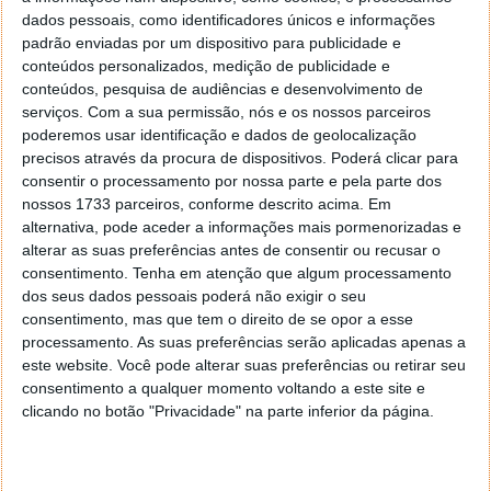
possível controlá-lo no conforto de uma máquina de
dados pessoais, como identificadores únicos e informações
arcada, usando volante, mudanças e pedais.
padrão enviadas por um dispositivo para publicidade e
conteúdos personalizados, medição de publicidade e
conteúdos, pesquisa de audiências e desenvolvimento de
serviços.
Com a sua permissão, nós e os nossos parceiros
poderemos usar identificação e dados de geolocalização
precisos através da procura de dispositivos. Poderá clicar para
consentir o processamento por nossa parte e pela parte dos
nossos 1733 parceiros, conforme descrito acima. Em
alternativa, pode aceder a informações mais pormenorizadas e
alterar as suas preferências antes de consentir ou recusar o
consentimento.
Tenha em atenção que algum processamento
dos seus dados pessoais poderá não exigir o seu
consentimento, mas que tem o direito de se opor a esse
processamento. As suas preferências serão aplicadas apenas a
este website. Você pode alterar suas preferências ou retirar seu
consentimento a qualquer momento voltando a este site e
clicando no botão "Privacidade" na parte inferior da página.