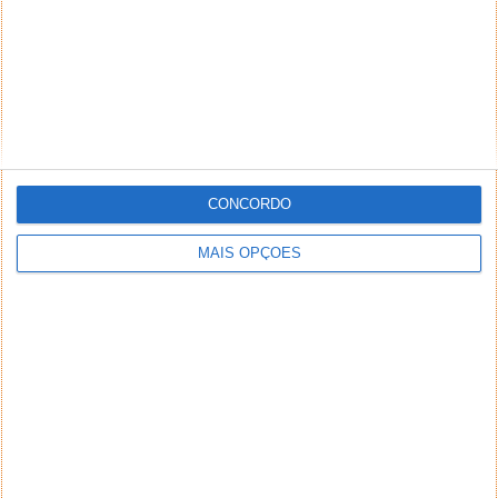
preconceituosos ou de alguma forma prejudiciais a
terceiros. Textos de caráter promocional ou
inseridos no sistema sem a devida identificação do
seu autor (nome completo e endereço válido de
email) também poderão ser excluídos.
CONCORDO
PUB
MAIS OPÇÕES