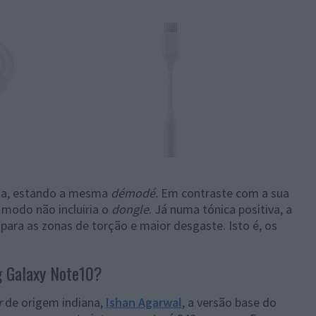
rta, estando a mesma
démodé.
Em contraste com a sua
o modo não incluiria o
dongle
. Já numa tónica positiva, a
ara as zonas de torção e maior desgaste. Isto é, os
g Galaxy Note10?
r
de origem indiana,
Ishan Agarwal
, a versão base do