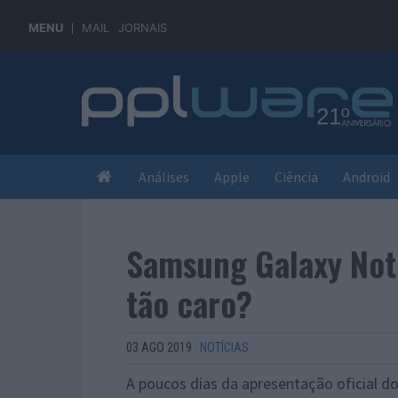
MENU
MAIL
JORNAIS
Análises
Apple
Ciência
Android
Samsung Galaxy Note
tão caro?
03 AGO 2019
·
NOTÍCIAS
A poucos dias da apresentação oficial d