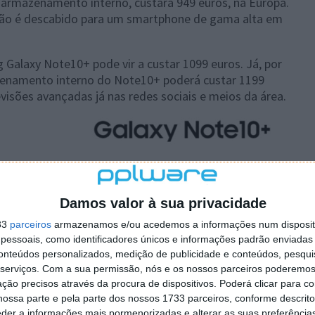
armazenamento interno, custará 949 euros, na Europa.
á não é descabido para um smartphone de gama alta em
 Galaxy Note10+ pode vir a custar 1099 euros. Já, por
zenamento interno do Note10+ poderá custar 1199
visões avançadas já nas redes sociais e meios da área.
Damos valor à sua privacidade
33
parceiros
armazenamos e/ou acedemos a informações num dispositi
essoais, como identificadores únicos e informações padrão enviadas 
conteúdos personalizados, medição de publicidade e conteúdos, pesqui
serviços.
Com a sua permissão, nós e os nossos parceiros poderemos 
ção precisos através da procura de dispositivos. Poderá clicar para co
ossa parte e pela parte dos nossos 1733 parceiros, conforme descrit
eder a informações mais pormenorizadas e alterar as suas preferência