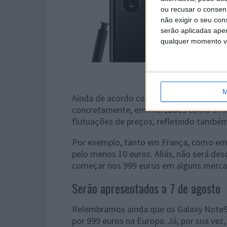
ou recusar o consen
não exigir o seu co
serão aplicadas apen
qualquer momento vol
M
Ainda de acordo com a fonte supracitada
concretamente, em mercados como a A
flutuações de preços, refletindo também
Por exemplo, tanto em França, como em
pelo menos 10 euros. Aliás, não será de
começar nos 999 euros em alguns merca
Serão apresentados a 7 de agosto
Relembramos ainda que os Galaxy Note9
por 999 euros na Europa. Já, por sua vez