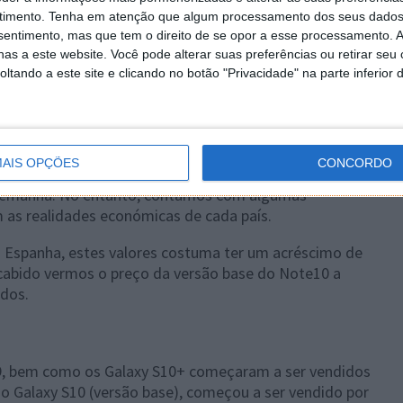
timento.
Tenha em atenção que algum processamento dos seus dados
nsentimento, mas que tem o direito de se opor a esse processamento. A
as a este website. Você pode alterar suas preferências ou retirar seu
tando a este site e clicando no botão "Privacidade" na parte inferior 
AIS OPÇÕES
CONCORDO
, estes serão os valores praticados na Europa e, mais
lemanha. No entanto, contamos com algumas
 as realidades económicas de cada país.
 Espanha, estes valores costuma ter um acréscimo de
scabido vermos o preço da versão base do Note10 a
dos.
, bem como os Galaxy S10+ começaram a ser vendidos
, o Galaxy S10 (versão base), começou a ser vendido por