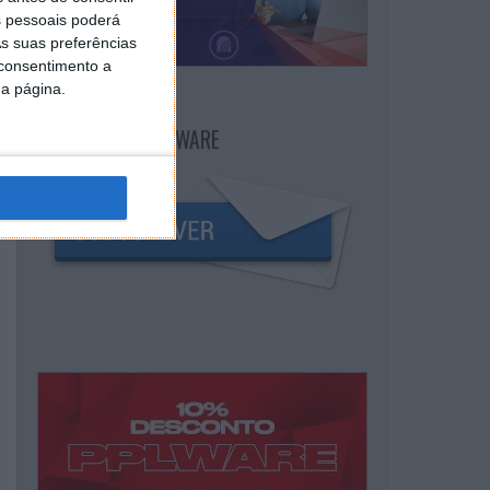
 pessoais poderá
s suas preferências
 consentimento a
da página.
NEWSLETTER PPLWARE