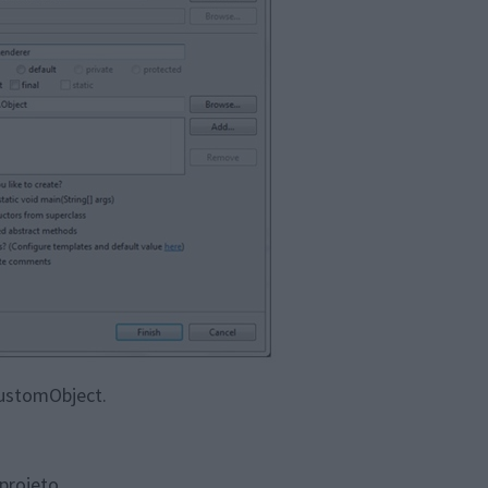
CustomObject.
 projeto.