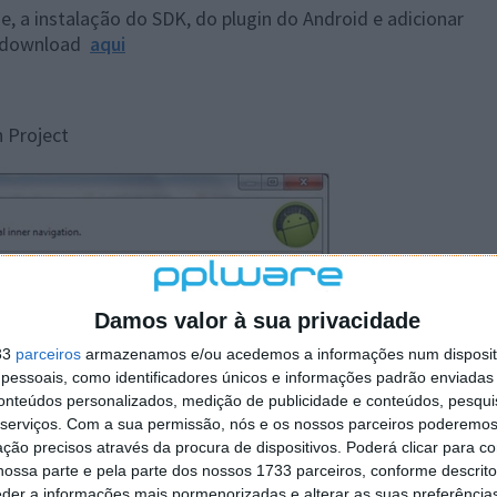
se, a instalação do SDK, do
plugin
do Android e adicionar
er download
aqui
n Project
Damos valor à sua privacidade
33
parceiros
armazenamos e/ou acedemos a informações num dispositi
essoais, como identificadores únicos e informações padrão enviadas 
conteúdos personalizados, medição de publicidade e conteúdos, pesqui
serviços.
Com a sua permissão, nós e os nossos parceiros poderemos 
ção precisos através da procura de dispositivos. Poderá clicar para co
ossa parte e pela parte dos nossos 1733 parceiros, conforme descrit
eder a informações mais pormenorizadas e alterar as suas preferência