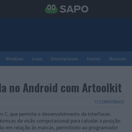
Windows
Linux
Smartphones
Humor
Motores
a no Android com Artoolkit
13 COMENTÁRIOS
em C, que permite o desenvolvimento de interfaces
cnicas de visão computacional para calcular a posição
ção em relação às marcas, permitindo ao programador