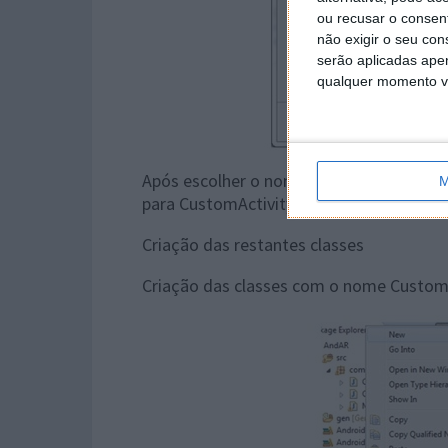
ou recusar o consen
não exigir o seu co
serão aplicadas apen
qualquer momento vol
Após escolher o nome do projeto dar nex
M
para CustomActivity e finish.
Criação das restantes classes
Criação das classes com o nome Custom