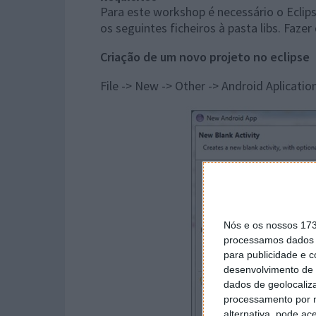
Para este
workshop
é necessário o Eclip
os seguintes ficheiros à pasta libs. Faz
Criação de um novo projeto no eclipse
File -> New -> Other -> Android Aplicatio
Nós e os nossos 17
processamos dados p
para publicidade e 
desenvolvimento de 
dados de geolocaliza
processamento por n
alternativa, pode ac