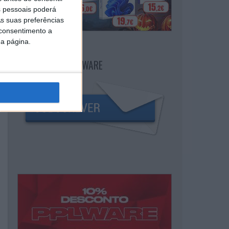
 pessoais poderá
s suas preferências
 consentimento a
da página.
NEWSLETTER PPLWARE