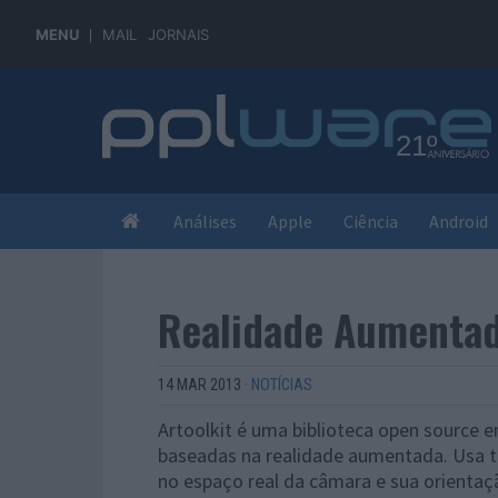
MENU
MAIL
JORNAIS
Análises
Apple
Ciência
Android
Realidade Aumentad
14 MAR 2013
·
NOTÍCIAS
Artoolkit é uma biblioteca open source 
baseadas na realidade aumentada. Usa té
no espaço real da câmara e sua orienta