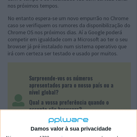
nos próximos tempos.
No entanto espera-se um novo empurrão no Chrome
caso se verifiquem os rumores da disponibilização do
Chrome OS nos próximos dias. Aí a Google poderá
competir em igualdade com a Microsoft ao ter o seu
browser já pré instalado num sistema operativo que
irá com certeza ser testado e usado por muitos.
Surpreende-vos os números
apresentados para o nosso país ou a
nível global?
Qual a vossa preferência quando o
assunto são browsers?
Deixem nos comentários as vossas
opiniões.
Damos valor à sua privacidade