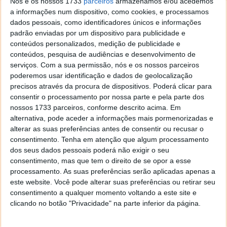
Nós e os nossos 1733
parceiros
armazenamos e/ou acedemos
a informações num dispositivo, como cookies, e processamos
dados pessoais, como identificadores únicos e informações
padrão enviadas por um dispositivo para publicidade e
Homepage:
StatCounter
conteúdos personalizados, medição de publicidade e
conteúdos, pesquisa de audiências e desenvolvimento de
serviços.
Com a sua permissão, nós e os nossos parceiros
poderemos usar identificação e dados de geolocalização
precisos através da procura de dispositivos. Poderá clicar para
Este artigo tem mais de um ano
consentir o processamento por nossa parte e pela parte dos
nossos 1733 parceiros, conforme descrito acima. Em
alternativa, pode aceder a informações mais pormenorizadas e
alterar as suas preferências antes de consentir ou recusar o
Acompanhe o Pplware no Google Notícias
consentimento.
Tenha em atenção que algum processamento
dos seus dados pessoais poderá não exigir o seu
consentimento, mas que tem o direito de se opor a esse
Proponha uma correção, faça uma sugestão
processamento. As suas preferências serão aplicadas apenas a
este website. Você pode alterar suas preferências ou retirar seu
Autor:
Pedro Simões
consentimento a qualquer momento voltando a este site e
clicando no botão "Privacidade" na parte inferior da página.