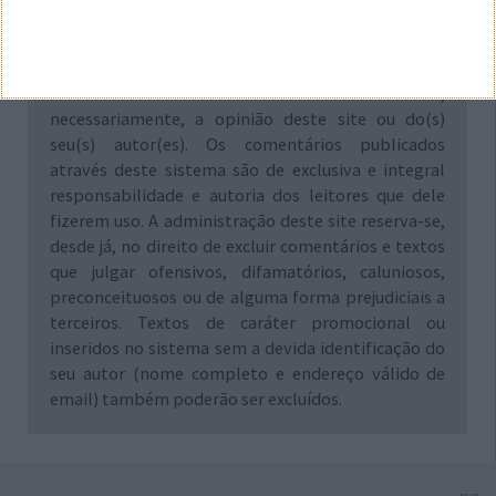
Aviso: Todo e qualquer texto publicado na internet
através deste sistema não reflete,
necessariamente, a opinião deste site ou do(s)
seu(s) autor(es). Os comentários publicados
através deste sistema são de exclusiva e integral
responsabilidade e autoria dos leitores que dele
fizerem uso. A administração deste site reserva-se,
desde já, no direito de excluir comentários e textos
que julgar ofensivos, difamatórios, caluniosos,
preconceituosos ou de alguma forma prejudiciais a
terceiros. Textos de caráter promocional ou
inseridos no sistema sem a devida identificação do
seu autor (nome completo e endereço válido de
email) também poderão ser excluídos.