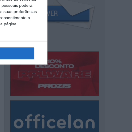
 pessoais poderá
s suas preferências
 consentimento a
da página.