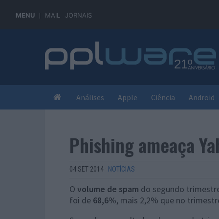
MENU
MAIL
JORNAIS
Análises
Apple
Ciência
Android
Phishing ameaça Ya
04 SET 2014
·
NOTÍCIAS
O
volume de spam
do segundo trimestre
foi de
68,6%
, mais 2,2% que no trimestr