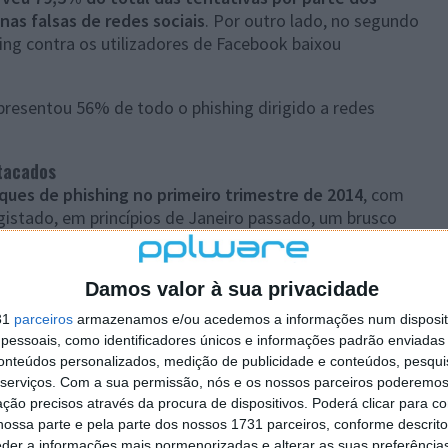
nas falsas de redes sociais
. Por outro lado, no segundo
ing contra os utilizadores de Facebook baixou
resentou 56% de todo o phishing dirigido a redes
tacados
taques de phishing no primeiro trimestre de 2014
, com
gistado, em princípios de Janeiro passado, um brusco
s. Neste segundo trimestre, lidera com 30,96%,
ubou” o posto ao Facebook
, que agora está em terceiro
e, antes os phishers falsificavam a página de entrada
Damos valor à sua privacidade
 a sua sorte nas páginas de autenticação comum a
31
parceiros
armazenamos e/ou acedemos a informações num dispositi
essoais, como identificadores únicos e informações padrão enviadas 
conteúdos personalizados, medição de publicidade e conteúdos, pesqui
r entre os países fonte de spam, com 13,4% de email
serviços.
Com a sua permissão, nós e os nossos parceiros poderemos 
o. Os restantes países fontes de spam distribuem-se de
ção precisos através da procura de dispositivos. Poderá clicar para co
maneira geral, isto tem uma explicação: as botnets
ossa parte e pela parte dos nossos 1731 parceiros, conforme descrit
m equipamentos infectados em todos os países. No
eder a informações mais pormenorizadas e alterar as suas preferência