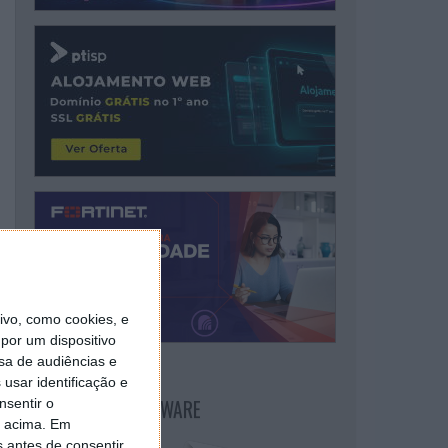
vo, como cookies, e
por um dispositivo
sa de audiências e
usar identificação e
NEWSLETTER PPLWARE
nsentir o
o acima. Em
s antes de consentir