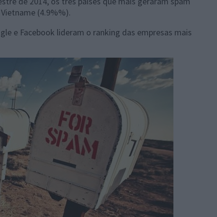
stre de 2014, os três países que mais geraram spam
o Vietname (4.9%%).
gle e Facebook lideram o ranking das empresas mais