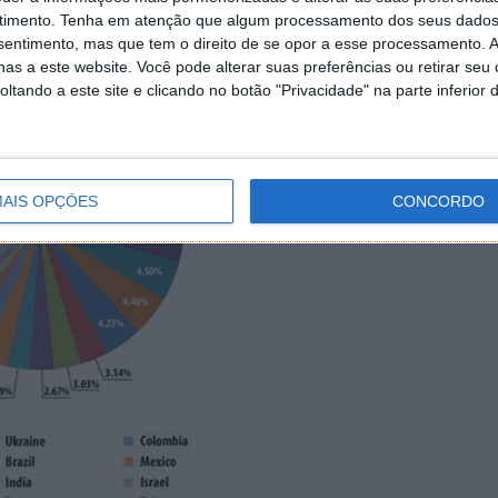
e onde se enviam 6% do spam mundial. No terceiro lugar
timento.
Tenha em atenção que algum processamento dos seus dados
nsentimento, mas que tem o direito de se opor a esse processamento. A
as a este website. Você pode alterar suas preferências ou retirar seu
tando a este site e clicando no botão "Privacidade" na parte inferior 
AIS OPÇÕES
CONCORDO