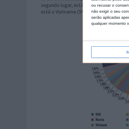
segundo lugar, está a Rússia, a partir d
ou recusar o consen
está o Vietname (5%).
não exigir o seu co
serão aplicadas apen
qualquer momento vol
M