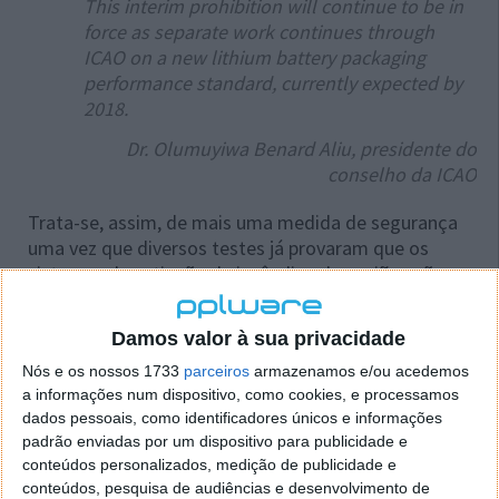
This interim prohibition will continue to be in
force as separate work continues through
ICAO on a new lithium battery packaging
performance standard, currently expected by
2018.
Dr. Olumuyiwa Benard Aliu, presidente do
conselho da ICAO
Trata-se, assim, de mais uma medida de segurança
uma vez que diversos testes já provaram que os
sistemas de extinção de incêndios dos aviões não
respondem adequadamente, ou seja, não estão
aptos a apagar um incêndio provocado pela explosão
Damos valor à sua privacidade
de uma bateria de lítio.
Nós e os nossos 1733
parceiros
armazenamos e/ou acedemos
a informações num dispositivo, como cookies, e processamos
dados pessoais, como identificadores únicos e informações
padrão enviadas por um dispositivo para publicidade e
Actualização
conteúdos personalizados, medição de publicidade e
conteúdos, pesquisa de audiências e desenvolvimento de