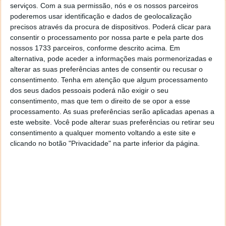
Notícia actualizada e corrigida às 23:30.
serviços.
Com a sua permissão, nós e os nossos parceiros
poderemos usar identificação e dados de geolocalização
precisos através da procura de dispositivos. Poderá clicar para
consentir o processamento por nossa parte e pela parte dos
Este artigo tem mais de um ano
nossos 1733 parceiros, conforme descrito acima. Em
alternativa, pode aceder a informações mais pormenorizadas e
alterar as suas preferências antes de consentir ou recusar o
consentimento.
Tenha em atenção que algum processamento
Acompanhe o Pplware no Google Notícias
dos seus dados pessoais poderá não exigir o seu
consentimento, mas que tem o direito de se opor a esse
processamento. As suas preferências serão aplicadas apenas a
Proponha uma correção, faça uma sugestão
este website. Você pode alterar suas preferências ou retirar seu
consentimento a qualquer momento voltando a este site e
Autor:
Marisa Pinto
clicando no botão "Privacidade" na parte inferior da página.
Tags:
avião
bagagem
icao
pc
Tablet
Telemóvel
PRÓXIMO ARTIGO