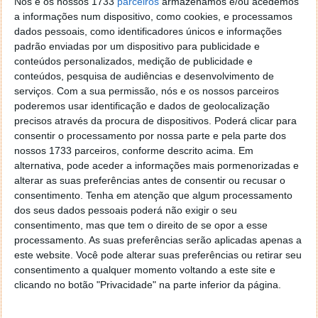
Nós e os nossos 1733
parceiros
armazenamos e/ou acedemos
a informações num dispositivo, como cookies, e processamos
dados pessoais, como identificadores únicos e informações
padrão enviadas por um dispositivo para publicidade e
O Estado lançou este mês o
Qualifica
– um programa
conteúdos personalizados, medição de publicidade e
conteúdos, pesquisa de audiências e desenvolvimento de
destinado à formação e qualificação de adultos –
serviços.
Com a sua permissão, nós e os nossos parceiros
que deverá abranger 600 mil pessoas até 2020. O
poderemos usar identificação e dados de geolocalização
programa que dá agora sucessão ao Novas
precisos através da procura de dispositivos. Poderá clicar para
Oportunidades surge com o intuito de dotar as
consentir o processamento por nossa parte e pela parte dos
pessoas de competências que lhes permitam abrir
nossos 1733 parceiros, conforme descrito acima. Em
mais portas no mundo do trabalho.
alternativa, pode aceder a informações mais pormenorizadas e
alterar as suas preferências antes de consentir ou recusar o
Na mesma linha de ideias, há também empresas
consentimento.
Tenha em atenção que algum processamento
privadas cientes deste problema e que estão a
dos seus dados pessoais poderá não exigir o seu
desenvolver condições especiais para ajudar os
consentimento, mas que tem o direito de se opor a esse
jovens na sua formação e na sua adaptação ao
processamento. As suas preferências serão aplicadas apenas a
mercado de trabalho.
este website. Você pode alterar suas preferências ou retirar seu
consentimento a qualquer momento voltando a este site e
A
Olisipo
, por exemplo, está a oferecer descontos a
clicando no botão "Privacidade" na parte inferior da página.
partir de 25% nos seus cursos e academias, tal como
planos de pagamento personalizados. O objetivo é