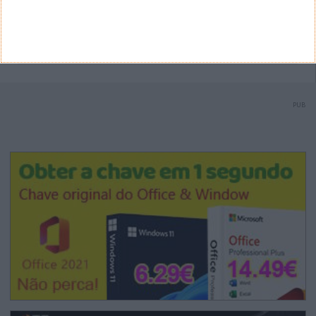
inseridos no sistema sem a devida identificação do
seu autor (nome completo e endereço válido de
email) também poderão ser excluídos.
PUB