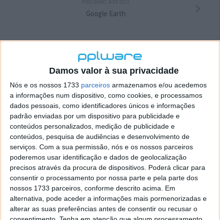
PRÓXIMO ARTIGO
Google Earth
ARTIGO ANTERIOR
Cientistas descobrem gene…
Damos valor à sua privacidade
Nós e os nossos 1733
parceiros
armazenamos e/ou acedemos
a informações num dispositivo, como cookies, e processamos
dados pessoais, como identificadores únicos e informações
padrão enviadas por um dispositivo para publicidade e
conteúdos personalizados, medição de publicidade e
conteúdos, pesquisa de audiências e desenvolvimento de
serviços.
Com a sua permissão, nós e os nossos parceiros
poderemos usar identificação e dados de geolocalização
precisos através da procura de dispositivos. Poderá clicar para
consentir o processamento por nossa parte e pela parte dos
nossos 1733 parceiros, conforme descrito acima. Em
alternativa, pode aceder a informações mais pormenorizadas e
Comentários
2
alterar as suas preferências antes de consentir ou recusar o
consentimento.
Tenha em atenção que algum processamento