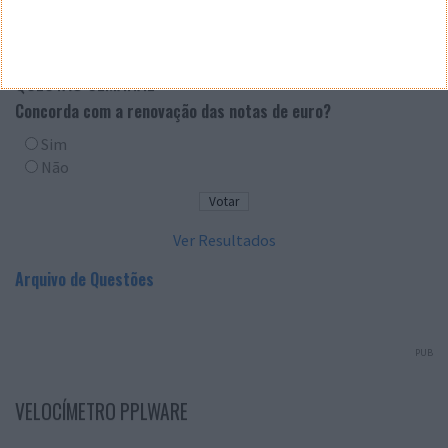
QUESTÃO SEMANAL
Concorda com a renovação das notas de euro?
Sim
Não
Ver Resultados
Arquivo de Questões
PUB
VELOCÍMETRO PPLWARE