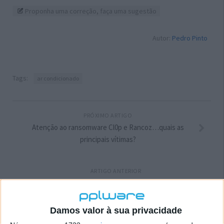
Proponha uma correção, faça uma sugestão
Autor:
Pedro Pinto
Tags:
ar condicionado
PRÓXIMO ARTIGO
Atenção ao ransomware Cl0p e Rancoz…quais as
principais vítimas?
ARTIGO ANTERIOR
Exposição a ecrãs atrasa o desenvolvimento
cognitivo dos bebés com 1 ano, diz estudo
Damos valor à sua privacidade