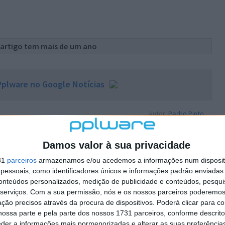
 artigo tem mais de um ano
plware no Google Notícias
Autor:
Pedro Pinto
Damos valor à sua privacidade
31
parceiros
armazenamos e/ou acedemos a informações num dispositi
essoais, como identificadores únicos e informações padrão enviadas 
conteúdos personalizados, medição de publicidade e conteúdos, pesqui
PRÓXIMO ARTIGO
serviços.
Com a sua permissão, nós e os nossos parceiros poderemos 
ção precisos através da procura de dispositivos. Poderá clicar para co
suas
Utilize uma app “não verificada” sem alterar o
ossa parte e pela parte dos nossos 1731 parceiros, conforme descrit
Gatekeeper
eder a informações mais pormenorizadas e alterar as suas preferência