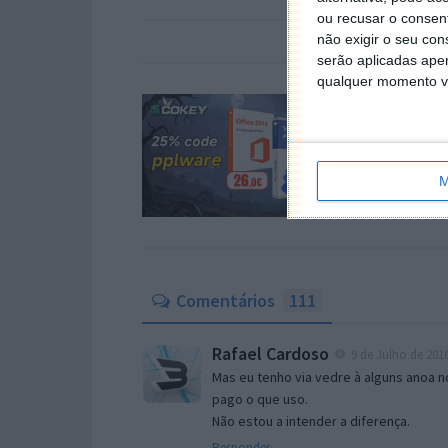
ou recusar o consen
não exigir o seu co
serão aplicadas apen
qualquer momento vol
M
Comentários
111
Rafael Cardoso
9 de Julho de 2016
Mas eu tenho via vedre à alguns anoa no
pago o que uso.
Não estou a intender a diferença.
Responder