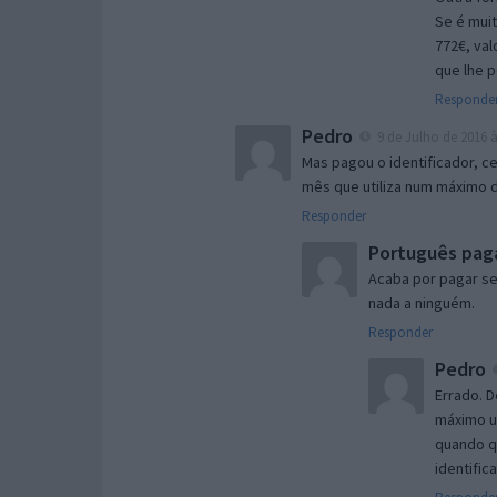
Se é muit
772€, val
que lhe p
Responde
Pedro
9 de Julho de 2016 à
Mas pagou o identificador, c
mês que utiliza num máximo d
Responder
Português pag
Acaba por pagar se
nada a ninguém.
Responder
Pedro
Errado. 
máximo um
quando qu
identific