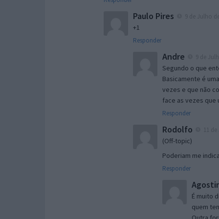
Paulo Pires
9 de Julho de
+1
Responder
Andre
9 de Julh
Segundo o que ente
Basicamente é uma 
vezes e que não co
face as vezes que u
Responder
Rodolfo
11 de 
(Off-topic)
Poderiam me indica
Responder
Agosti
É muito d
quem tenh
Outra for