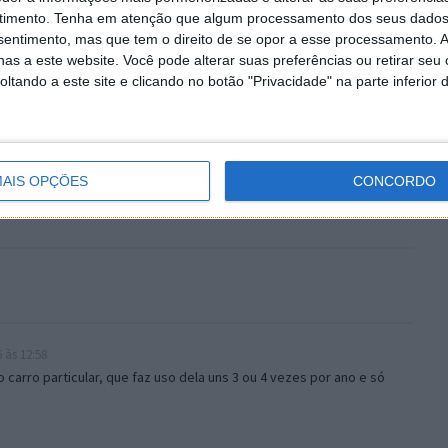
timento.
Tenha em atenção que algum processamento dos seus dados
nsentimento, mas que tem o direito de se opor a esse processamento. A
as a este website. Você pode alterar suas preferências ou retirar seu
tando a este site e clicando no botão "Privacidade" na parte inferior 
AIS OPÇÕES
CONCORDO
 às 12:58
 carro particular, que faz uso dela uns 3 ou 4 vezes por ano e só