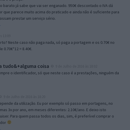
o barato já sabe que vai ser enganado. 950€ descontado o IVA dá
or que parece muito acima do praticado e ainda não é suficiente para
ossam prestar um serviço sério.
r
s 13:09
erto? Neste caso não paga nada, só paga a portagem e os 0.70€ no
e 0.70€*12 = 8.40€.
a tudo&+alguma coisa
9 de Julho de 2016 às 18:02
mpre o identificador, só que neste caso é a prestações, ninguém da
9 de Julho de 2016 às 18:20
Depende da utilização. Eu por exemplo só passo em portagens, no
as 3x por ano, em meses diferentes: 2.10€/ano. E deixo isto
iser. Para quem passa todos os dias, sim, é preferível comprar o
ador