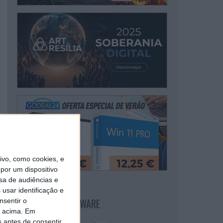
vo, como cookies, e
por um dispositivo
sa de audiências e
usar identificação e
NEWSLETTER PPLWARE
nsentir o
o acima. Em
s antes de consentir