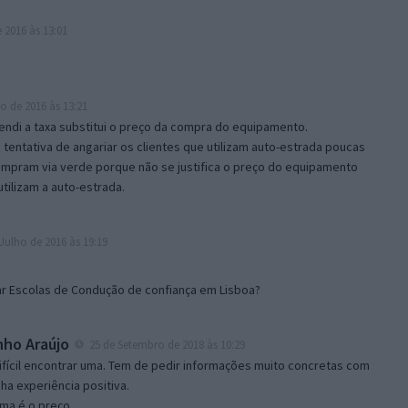
 2016 às 13:01
o de 2016 às 13:21
ndi a taxa substitui o preço da compra do equipamento.
tentativa de angariar os clientes que utilizam auto-estrada poucas
mpram via verde porque não se justifica o preço do equipamento
tilizam a auto-estrada.
Julho de 2016 às 19:19
r Escolas de Condução de confiança em Lisboa?
nho Araújo
25 de Setembro de 2018 às 10:29
ifícil encontrar uma. Tem de pedir informações muito concretas com
a experiência positiva.
ma é o preço.