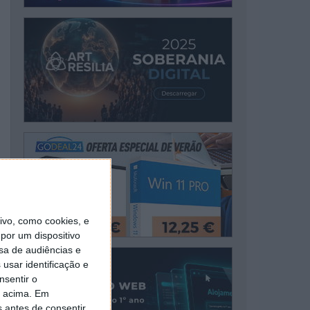
vo, como cookies, e
por um dispositivo
sa de audiências e
usar identificação e
nsentir o
o acima. Em
s antes de consentir