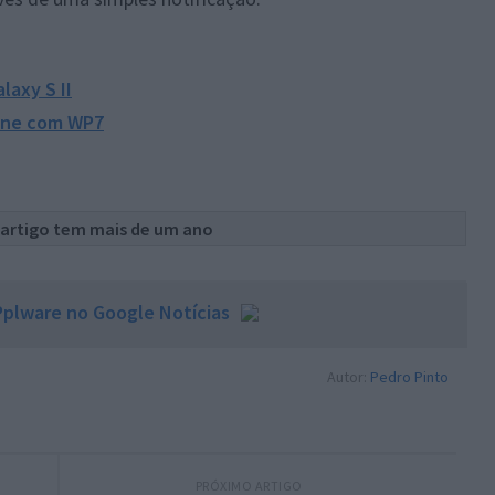
1
laxy S II
one com WP7
 artigo tem mais de um ano
plware no Google Notícias
Autor:
Pedro Pinto
PRÓXIMO ARTIGO