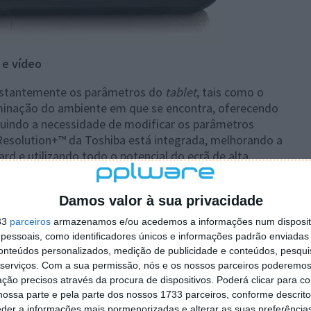
 e vídeo
nstantemente os parâmetros do
tablet
, tais como o
luminação do ambiente em que se encontra, oferecendo
luindo a necessidade de modificar os parâmetros
Resolution+™ da Toshiba está integrada, melhorando a
rd e utilizando todo o potencial do ecrã de alta
dade do conteúdo de origem. Uma qualidade de som
s tecnologias áudio integradas pela Toshiba, que
Damos valor à sua privacidade
 as condições circundantes. Isto permite às colunas
ficheiros de música, vídeo e jogos, como nunca antes.
33
parceiros
armazenamos e/ou acedemos a informações num dispositi
essoais, como identificadores únicos e informações padrão enviadas 
conteúdos personalizados, medição de publicidade e conteúdos, pesqui
serviços.
Com a sua permissão, nós e os nossos parceiros poderemos 
nda Larga Móvel (3G). Um giroscópio integrado, um
ção precisos através da procura de dispositivos. Poderá clicar para co
a câmara frontal de dois megapixéis e uma câmara
ossa parte e pela parte dos nossos 1733 parceiros, conforme descrit
as características do novo
tablet
da Toshiba. O
eder a informações mais pormenorizadas e alterar as suas preferência