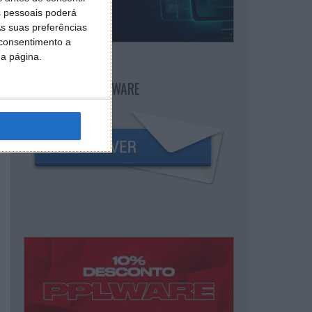
 pessoais poderá
s suas preferências
 consentimento a
da página.
NEWSLETTER PPLWARE