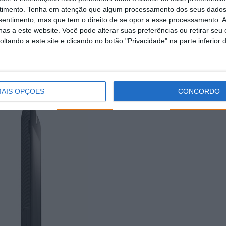
 conectividade e entradas que facilitam a integração
timento.
Tenha em atenção que algum processamento dos seus dados
 utilizadores: uma entrada HDMI de tamanho integral,
nsentimento, mas que tem o direito de se opor a esse processamento. A
as a este website. Você pode alterar suas preferências ou retirar seu
 vídeos numa TV, uma entrada USB 2.0 de tamanho
tando a este site e clicando no botão "Privacidade" na parte inferior 
os e câmaras, e uma entrada mini USB para utilizar o
nto em massa USB. O
tablet
apresenta ainda uma
ornecendo opções para armazenamento adicional e
ambém equipado com 802.11n WLAN.
AIS OPÇÕES
CONCORDO