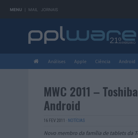
MENU
MAIL
JORNAIS
Análises
Apple
Ciência
Android
MWC 2011 – Toshiba
Android
16 FEV 2011
·
NOTÍCIAS
Novo membro da família de tablets da To