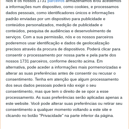
Nós e os nossos 1731
parceiros
armazenamos e/ou acedemos
deveria considerar alterações de padrões de
a informações num dispositivo, como cookies, e processamos
consumo em outros sectores, como por exemplo a
dados pessoais, como identificadores únicos e informações
mobilidade.
padrão enviadas por um dispositivo para publicidade e
conteúdos personalizados, medição de publicidade e
conteúdos, pesquisa de audiências e desenvolvimento de
serviços.
Com a sua permissão, nós e os nossos parceiros
poderemos usar identificação e dados de geolocalização
Este artigo tem mais de um ano
precisos através da procura de dispositivos. Poderá clicar para
consentir o processamento por nossa parte e pela parte dos
nossos 1731 parceiros, conforme descrito acima. Em
Acompanhe o Pplware no Google Notícias
alternativa, pode aceder a informações mais pormenorizadas e
alterar as suas preferências antes de consentir ou recusar o
consentimento.
Tenha em atenção que algum processamento
Proponha uma correção, faça uma sugestão
dos seus dados pessoais poderá não exigir o seu
consentimento, mas que tem o direito de se opor a esse
processamento. As suas preferências serão aplicadas apenas a
Autor:
Pedro Pinto
este website. Você pode alterar suas preferências ou retirar seu
consentimento a qualquer momento voltando a este site e
clicando no botão "Privacidade" na parte inferior da página.
Tags:
hora