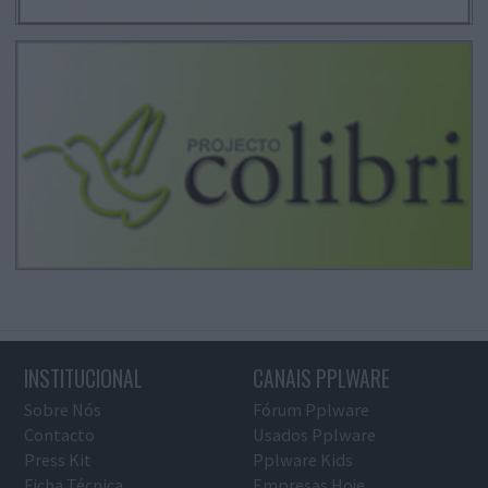
INSTITUCIONAL
CANAIS PPLWARE
Sobre Nós
Fórum Pplware
Contacto
Usados Pplware
Press Kit
Pplware Kids
Ficha Técnica
Empresas Hoje