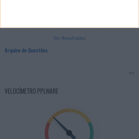
Sim
Não
Ver Resultados
Arquivo de Questões
PUB
VELOCÍMETRO PPLWARE