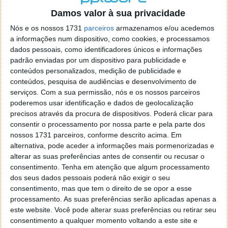
Pecola
4 de Maio de 2005 às 18:53
Damos valor à sua privacidade
O mal da Microsoft durante muito tempo foi não ter
Nós e os nossos 1731
parceiros
armazenamos e/ou acedemos
concorrentes.. Vamos a ver se com tanta malta a
a informações num dispositivo, como cookies, e processamos
desenvolver novos programas (freeware, adoro.te!!!) as
dados pessoais, como identificadores únicos e informações
coisas mudam mesmo de figura.
padrão enviadas por um dispositivo para publicidade e
Responder
conteúdos personalizados, medição de publicidade e
conteúdos, pesquisa de audiências e desenvolvimento de
serviços.
Com a sua permissão, nós e os nossos parceiros
DEIXE UM COMENTÁRIO
poderemos usar identificação e dados de geolocalização
precisos através da procura de dispositivos. Poderá clicar para
consentir o processamento por nossa parte e pela parte dos
Comentário
nossos 1731 parceiros, conforme descrito acima. Em
alternativa, pode aceder a informações mais pormenorizadas e
alterar as suas preferências antes de consentir ou recusar o
consentimento.
Tenha em atenção que algum processamento
dos seus dados pessoais poderá não exigir o seu
consentimento, mas que tem o direito de se opor a esse
processamento. As suas preferências serão aplicadas apenas a
*
*
Nome
Email
este website. Você pode alterar suas preferências ou retirar seu
consentimento a qualquer momento voltando a este site e