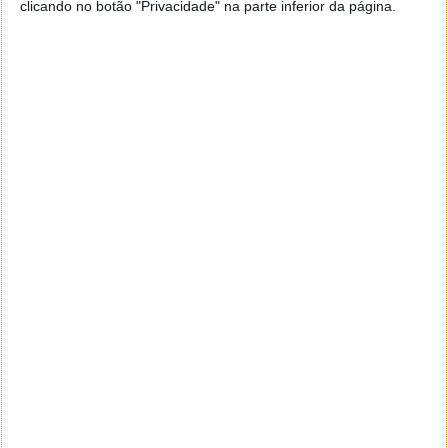
clicando no botão "Privacidade" na parte inferior da página.
Notifique-me de novos comentários por e-mail.
Também se pode
inscrever
sem comentar.
Aviso: Todo e qualquer texto publicado na internet
através deste sistema não reflete,
necessariamente, a opinião deste site ou do(s)
seu(s) autor(es). Os comentários publicados
através deste sistema são de exclusiva e integral
responsabilidade e autoria dos leitores que dele
fizerem uso. A administração deste site reserva-se,
desde já, no direito de excluir comentários e textos
que julgar ofensivos, difamatórios, caluniosos,