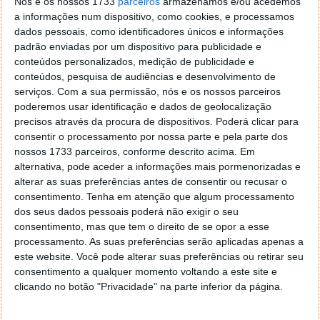
USB que exista disponível.
Nós e os nossos 1733
parceiros
armazenamos e/ou acedemos
a informações num dispositivo, como cookies, e processamos
De imediato e com uma simples ligação no
dados pessoais, como identificadores únicos e informações
dispositivo móvel fica pronto a usar e a transmitir os
padrão enviadas por um dispositivo para publicidade e
conteúdos personalizados, medição de publicidade e
conteúdos que os utilizadores entenderem.
conteúdos, pesquisa de audiências e desenvolvimento de
O Microsoft Wireless Display Adapter adopta uma
serviços.
Com a sua permissão, nós e os nossos parceiros
poderemos usar identificação e dados de geolocalização
filosofia um pouco diferente do que a Google
precisos através da procura de dispositivos. Poderá clicar para
colocou no seu Chromecast.
consentir o processamento por nossa parte e pela parte dos
nossos 1733 parceiros, conforme descrito acima. Em
Em primeiro lugar a comunicação é feita sobre o
alternativa, pode aceder a informações mais pormenorizadas e
Miracast, que é mais aberto que o protocolo
alterar as suas preferências antes de consentir ou recusar o
proprietário usado pela Google.
consentimento.
Tenha em atenção que algum processamento
dos seus dados pessoais poderá não exigir o seu
Em segundo mantêm as comunicações dentro da
consentimento, mas que tem o direito de se opor a esse
rede local e sem necessitar de uma ligação à
processamento. As suas preferências serão aplicadas apenas a
Internet, garantindo também que funciona com
este website. Você pode alterar suas preferências ou retirar seu
qualquer aplicação, uma vez que espelha os
consentimento a qualquer momento voltando a este site e
conteúdos do ecrã do dispositivo.
clicando no botão "Privacidade" na parte inferior da página.