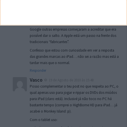
se mudam e se criam outros para os fazer esquecer.
Basicamente estamos a convergir para uma forma mais
“dependente” da net e das suas estruturas. O Gmail foi o
grande inicio desta onda de cloud, com o sucesso da
Google outras empresas começaram a acreditar que era
possível dar o salto. A Apple está um passo na frente dos
tradicionais “fabricantes”.
Confesso que estou com curiosidade em ver a resposta
das grandes marcas ao iPad… não sei a razão mas está a
tardar mais que o normal.
Responder
Vasco
19 de Agosto de 2010 às 15:48
Posso complementar o teu post no que respeita ao PC, o
qual apenas uso para jogar e rippar os DVDs dos miúdos
para iPad (claro está). Inclusivé já não toco no PC há
bastante tempo (comprei o HighBorne HD para iPad… já
acabei o Monkey Island :p).
Com o tablet uso: