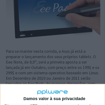
Para se manter nesta corrida, a Asus já está a
preparar o lançamento dos seus próprios tablets. O
Eee Note, de 8,9’’, será a primeira aposta a ser
lançada já em Outubro, com preço entre os 199$ e os
299$ e com um sistema operativo baseado em Linux.
Em Dezembro de 2010 ou Janeiro de 2011 serão
lançados os Eee Pads, de maiores dimensões, com
um modelo de 10’’ com Android (pelo preço de 399$)
e, mais tarde, um modelo de 12’’ com Windows 7
Damos valor à sua privacidade
(que custará aproximadamente 1000$).