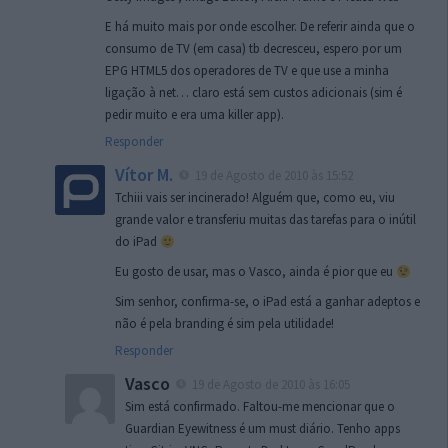
E há muito mais por onde escolher. De referir ainda que o
consumo de TV (em casa) tb decresceu, espero por um
EPG HTML5 dos operadores de TV e que use a minha
ligação à net… claro está sem custos adicionais (sim é
pedir muito e era uma killer app).
Responder
Vítor M.
19 de Agosto de 2010 às 15:52
Tchiii vais ser incinerado! Alguém que, como eu, viu
grande valor e transferiu muitas das tarefas para o inútil
do iPad
Eu gosto de usar, mas o Vasco, ainda é pior que eu
Sim senhor, confirma-se, o iPad está a ganhar adeptos e
não é pela branding é sim pela utilidade!
Responder
Vasco
19 de Agosto de 2010 às 16:05
Sim está confirmado. Faltou-me mencionar que o
Guardian Eyewitness é um must diário. Tenho apps