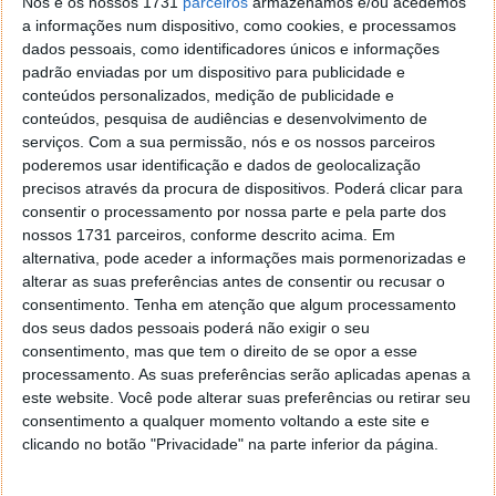
Nós e os nossos 1731
parceiros
armazenamos e/ou acedemos
Os analistas não prevêem melhorias para o mercado
a informações num dispositivo, como cookies, e processamos
dos netbooks, muito pelo contrário. Prevê-se que as
dados pessoais, como identificadores únicos e informações
vendas de netbooks continuem a baixar até 2012,
padrão enviadas por um dispositivo para publicidade e
enquanto os tablets vão ganhando espaço no
conteúdos personalizados, medição de publicidade e
conteúdos, pesquisa de audiências e desenvolvimento de
mercado. Em 2015 haverão mesmo mais pessoas a
serviços.
Com a sua permissão, nós e os nossos parceiros
usar tablets do género do iPad que netbooks. Estará
poderemos usar identificação e dados de geolocalização
o iPad a matar os netbooks? Bom, já o outro dizia:
precisos através da procura de dispositivos. Poderá clicar para
“Não mata, mas mói”. [
via
]
consentir o processamento por nossa parte e pela parte dos
nossos 1731 parceiros, conforme descrito acima. Em
alternativa, pode aceder a informações mais pormenorizadas e
alterar as suas preferências antes de consentir ou recusar o
consentimento.
Tenha em atenção que algum processamento
Este artigo tem mais de um ano
dos seus dados pessoais poderá não exigir o seu
consentimento, mas que tem o direito de se opor a esse
processamento. As suas preferências serão aplicadas apenas a
Acompanhe o Pplware no Google Notícias
este website. Você pode alterar suas preferências ou retirar seu
consentimento a qualquer momento voltando a este site e
clicando no botão "Privacidade" na parte inferior da página.
Proponha uma correção, faça uma sugestão