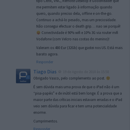
tipo Citrix, VNC, Remote Desktop e GoodReader que
me permitem estar ligado à informação quando
quero, quando preciso dela, offline e on-the-go.
Continuo a achá-lo pesado, mas um preciosidade.
Não consegui efectuar o death grip… nao sei porquê!
Conectividade é 90% wifi e 10% 3G via router mifi
Vodafone (com Velcro nas costas do menino)!
Valeram os 480 Eur (32Gb) que gastei nos US. Está mais
barato agora.
Responder
Tiago Dias
19 de Agosto de 2010 às 15:58
Obrigado Vasco, pelo complemento ao post.
É sem dúvida mais uma prova de que o iPad não é um
“pisa-papéis” e de inútil está bem longe. É a prova que a
maior parte das críticas iniciais estavam erradas e o iPad
veio sem dúvida para ficar e tem uma potencialidade
enorme.
Cumprimentos.
Responder