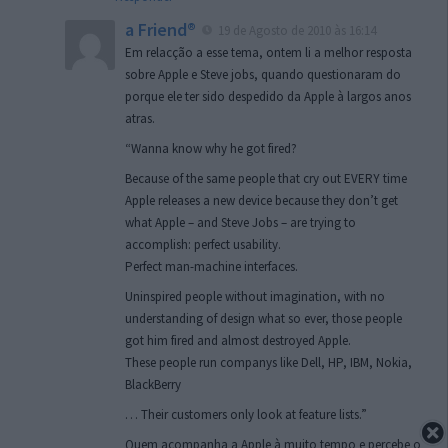
a Friend®
19 de Agosto de 2010 às 16:14
Em relacção a esse tema, ontem li a melhor resposta
sobre Apple e Steve jobs, quando questionaram do
porque ele ter sido despedido da Apple à largos anos
atras.
“Wanna know why he got fired?
Because of the same people that cry out EVERY time
Apple releases a new device because they don’t get
what Apple – and Steve Jobs – are trying to
accomplish: perfect usability.
Perfect man-machine interfaces.
Uninspired people without imagination, with no
understanding of design what so ever, those people
got him fired and almost destroyed Apple.
These people run companys like Dell, HP, IBM, Nokia,
BlackBerry
… Their customers only look at feature lists.”
Quem acompanha a Apple à muito tempo e percebe o