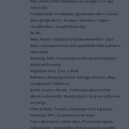
Mail: clientes HTML5 fantásticos da Google e Y! (+ app
nativa iOS)
Produtividade: GoodReader (goodreader.net) + Connect
(para google docs) + Air apps + keynotes + Pages +
CloudReaders + Google Mobile App
IM: IM+
News: Reeder + FlipBoard (Pplware remember) + Sapo
News + Eurosport e mais uma quantidade delas (nativas e
web based)
Browsing: Safari + iLunascape ou Atomic para tabbed e
advanced browsing
Magazines: Dive, Zinio, e Wired
Reference, Shopping & travel: Heritage, Amazon, eBay,
Google earth e Wikihood
Books: pouco o iBooks.. é mais apps que procuram
eBooks online (estilo Stumble Upon). Saca-se o pdf e lê-se
on-the-go
Video & Music: Youtube, CineXplayer (xvid à grande),
Tunemark, NPR, SoundHound e Air Video
Fotos: iBrainstorm, Adobe Ideas, Photoshop Express,
Getty Images , Image Editor, Flickr Frame e Picasa Web