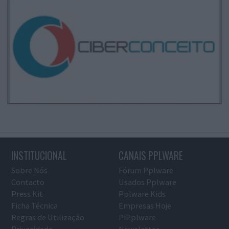
INSTITUCIONAL
CANAIS PPLWARE
Sobre Nós
Fórum Pplware
Contacto
Usados Pplware
Press Kit
Pplware Kids
Ficha Técnica
Empresas Hoje
Regras de Utilização
PiPplware
Privacidade
Newsletter