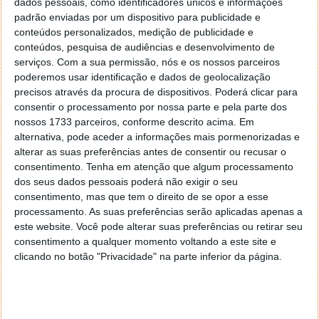
dados pessoais, como identificadores únicos e informações
sérios no campo da segurança do
cloud computing
.
padrão enviadas por um dispositivo para publicidade e
conteúdos personalizados, medição de publicidade e
conteúdos, pesquisa de audiências e desenvolvimento de
serviços.
Com a sua permissão, nós e os nossos parceiros
poderemos usar identificação e dados de geolocalização
precisos através da procura de dispositivos. Poderá clicar para
consentir o processamento por nossa parte e pela parte dos
nossos 1733 parceiros, conforme descrito acima. Em
alternativa, pode aceder a informações mais pormenorizadas e
alterar as suas preferências antes de consentir ou recusar o
consentimento.
Tenha em atenção que algum processamento
dos seus dados pessoais poderá não exigir o seu
consentimento, mas que tem o direito de se opor a esse
processamento. As suas preferências serão aplicadas apenas a
este website. Você pode alterar suas preferências ou retirar seu
consentimento a qualquer momento voltando a este site e
Muito utilizadores estão já relutantes em usar
clicando no botão "Privacidade" na parte inferior da página.
serviços
cloud
devido às preocupações ligadas à
privacidade, mas esta nova investigação baseada
neste tipo de ataques traz consigo um conjunto