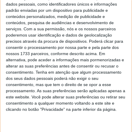
dados pessoais, como identificadores únicos e informações
Este artigo tem mais de um ano
padrão enviadas por um dispositivo para publicidade e
conteúdos personalizados, medição de publicidade e
conteúdos, pesquisa de audiências e desenvolvimento de
Acompanhe o Pplware no Google Notícias
serviços.
Com a sua permissão, nós e os nossos parceiros
poderemos usar identificação e dados de geolocalização
precisos através da procura de dispositivos. Poderá clicar para
Proponha uma correção, faça uma sugestão
consentir o processamento por nossa parte e pela parte dos
nossos 1733 parceiros, conforme descrito acima. Em
alternativa, pode aceder a informações mais pormenorizadas e
Autor:
Pedro Pinto
alterar as suas preferências antes de consentir ou recusar o
consentimento.
Tenha em atenção que algum processamento
dos seus dados pessoais poderá não exigir o seu
Tags:
hidrogénio
hidrogénio verde
Zero
consentimento, mas que tem o direito de se opor a esse
processamento. As suas preferências serão aplicadas apenas a
este website. Você pode alterar suas preferências ou retirar seu
consentimento a qualquer momento voltando a este site e
PRÓXIMO ARTIGO
clicando no botão "Privacidade" na parte inferior da página.
Web3 e Metaverso: Qual é a diferença?
ARTIGO ANTERIOR