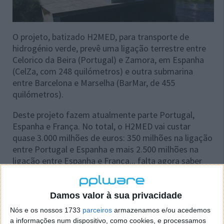
O projeto, batizado H2MED, para transporte de
hidrogénio verde, prevê uma ligação terrestre entre
Celorico da Beira (Portugal) e Zamora, em Espanha
(CelZa, com 248 quilómetros) e outra submarina
entre Barcelona e Marselha (BarMar, de 455
quilómetros).
Deste projeto fazem atualmente parte Portugal,
Espanha e França. No total, o H2MED vai custar
quase 3.000 milhões de euros: 350 milhões na ligação
entre Portugal e Espanha e mais 2.500 milhões na
ligação entre Espanha e França... falta agora saber
para a Alemanha. O financiamento europeu pode
chegar aos 50%.
Damos valor à sua privacidade
Nós e os nossos 1733
parceiros
armazenamos e/ou acedemos
a informações num dispositivo, como cookies, e processamos