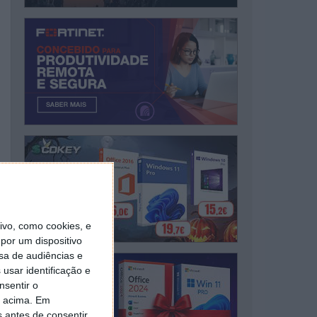
vo, como cookies, e
por um dispositivo
sa de audiências e
usar identificação e
nsentir o
o acima. Em
s antes de consentir