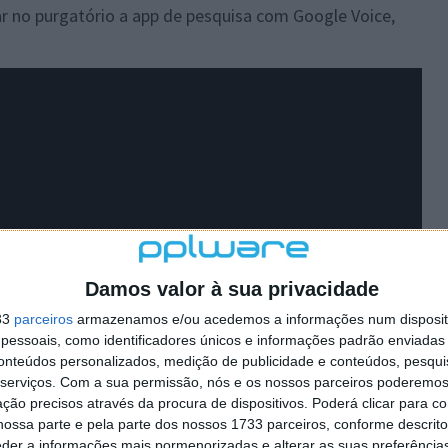
r no purgatório a app de pesquisa com Google Voice,
Damos valor à sua privacidade
33
parceiros
armazenamos e/ou acedemos a informações num dispositi
essoais, como identificadores únicos e informações padrão enviadas 
conteúdos personalizados, medição de publicidade e conteúdos, pesqui
serviços.
Com a sua permissão, nós e os nossos parceiros poderemos 
ção precisos através da procura de dispositivos. Poderá clicar para co
as desde essa altura a Apple sempre a rejeitou.
ossa parte e pela parte dos nossos 1733 parceiros, conforme descrit
eder a informações mais pormenorizadas e alterar as suas preferência