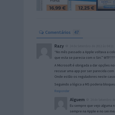
Comentários
47
Razy
24 de Setembro de 2012 às 04:11
“No mês passado a Apple voltava a col
que esta se parecia com o Siri.” WTF???
A Microsoft é obrigada a dar opções n
recusar uma app por ser parecida com 
Onde estão os reguladores neste caso
Seguindo a lógica a MS poderia bloqu
Responder
Alguem
24 de Setembro de
Eu sempre que vejo alguma n
sempre na Apple e no sei me