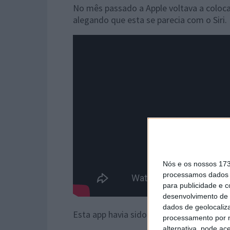
No mês passado a Apple voltava a coloca
alegando que esta se parecia com o Siri.
Nós e os nossos 17
processamos dados p
para publicidade e 
desenvolvimento de 
dados de geolocaliza
Esta app havia sido submetida em 2009 m
processamento por n
alternativa, pode ac