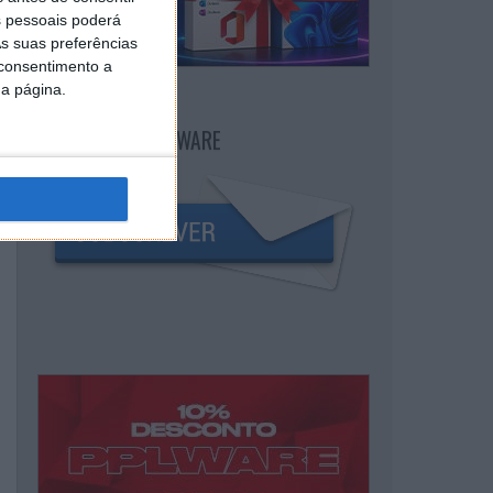
 pessoais poderá
s suas preferências
 consentimento a
da página.
NEWSLETTER PPLWARE