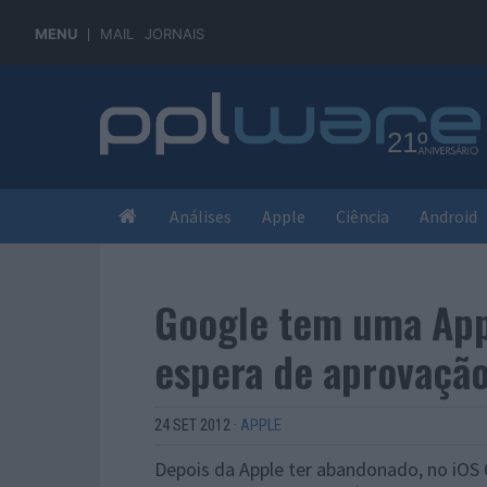
MENU
MAIL
JORNAIS
Análises
Apple
Ciência
Android
Google tem uma App
espera de aprovaçã
24 SET 2012
·
APPLE
Depois da Apple ter abandonado, no iOS 